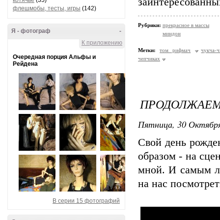
заинтересованных
котячье
(35)
флешмобы, тесты, игры
(142)
Рубрики:
прекрасное в массы
Я - фотограф
-
миндон
К приложению
Метки:
том рифмач
чукча-ч
Очередная порция Альфы и
чепчиках
Рейдена
ПРОДОЛЖАЕМ 
Пятница, 30 Октября
Свой день рожде
образом - на сце
мной. И самым л
на нас посмотрет
В серии 15 фотографий