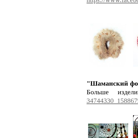
https://www.face
"Шаманский фо
Больше изде
34744330_158867