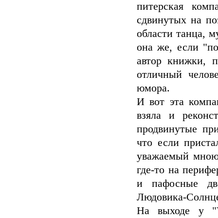
питерская комп
сдвинутых на по
области танца, 
она же, если "п
автор книжки, п
отличный чело
юмора.
И вот эта компа
взяла и реконс
продвинутые при
что если приста
уважаемый мною
где-то на периф
и пафосные дв
Людовика-Солнце
На выходе у "V