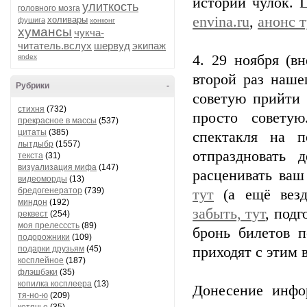
истории чулок. 
улиткость
головного мозга
envina.ru
,
анонс т
холивары
фушига
хонконг
хумансы
чукча-
читатель.вслух
шервуд
экипаж
4. 29 ноября (в
яndex
второй раз наше
Рубрики
-
советую прийти 
стихня
(732)
просто совету
прекрасное в массы
(537)
цитаты
(385)
спектакля на 
лытдыбр
(1557)
отпраздновать 
текста
(31)
визуализация мифа
(147)
расценивать ваш
видеоморды
(13)
бредогенератор
(739)
тут
(а ещё вез
миндон
(192)
забыть, тут
, под
реквест
(254)
моя прелесссть
(89)
бронь билетов 
подорожники
(109)
подарки друзьям
(45)
приходят с этим в
косплейное
(187)
флэшбэки
(35)
копилка косплеера
(13)
Донесение инфо
тя-но-ю
(209)