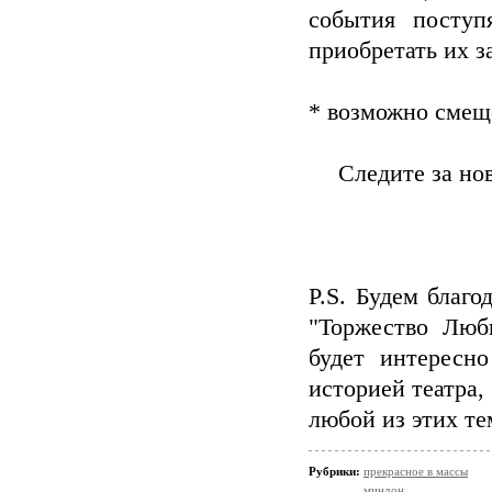
события посту
приобретать их з
* возможно смеще
Следите за н
P.S. Будем благ
"Торжество Люб
будет интересн
историей театра,
любой из этих те
Рубрики:
прекрасное в массы
миндон