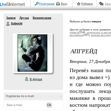
Регистрация
Вход
Рейтинги
Авос
Записи
Друзья
Комментарии
Выбрана рубрика
миндон
.
Suboshi
Другие рубрики в этом дневнике
реквест
(254),
прекрасное в массы
косплейное
(187),
копилка косплее
АПГРЕЙД
Вторник, 27 Декабря 
Перевёз наши по
из дома вывел =)
В друзья
и где можно по
послушать лекц
Подписка по e-mail
-
макияже в прош
костюм напрокат