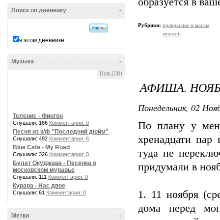
образуется в ваше
Поиск по дневнику
-
Рубрики:
прекрасное в массы
миндон
в этом дневнике
Музыка
-
Все (26)
АФИША. НОЯ
Понедельник, 02 Нояб
Теленис - Фингон
Слушали: 166
Комментарии: 0
По плану у мен
Песня из к/ф "Последний дюйм"
хренадцати пар 
Слушали: 492
Комментарии: 6
Blue Cafe - My Road
туда не переклю
Слушали: 326
Комментарии: 0
Булат Окуджава - Песенка о
придумали в нояб
московском муравье
Слушали: 111
Комментарии: 0
Курара - Нас двое
1. 11 ноября (с
Слушали: 61
Комментарии: 0
дома перед мон
Метки
-