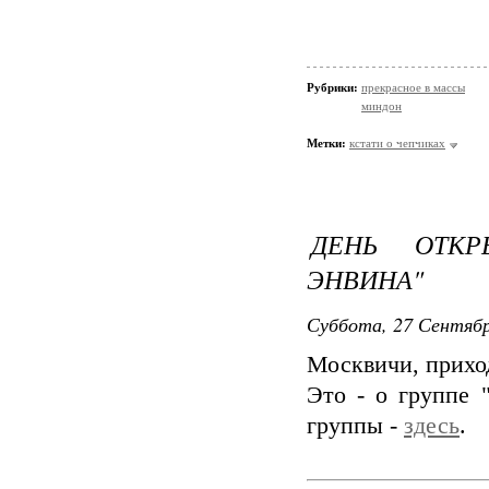
Рубрики:
прекрасное в массы
миндон
Метки:
кстати о чепчиках
ДЕНЬ ОТК
ЭНВИНА"
Суббота, 27 Сентябр
Москвичи, приход
Это - о группе 
группы -
здесь
.