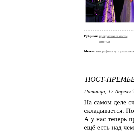
Рубрики:
прекрасное в массы
миндон
Метки:
том рифмач
чукча-чита
ПОСТ-ПРЕМЬ
Пятница, 17 Апреля 2
На самом деле оч
складывается. П
А у нас теперь 
ещё есть над чем