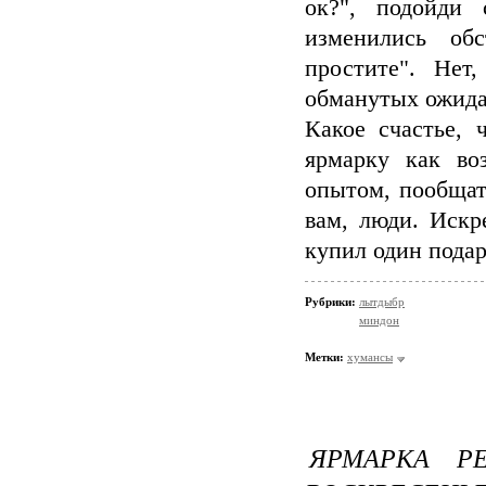
ок?", подойди
изменились обс
простите". Нет
обманутых ожида
Какое счастье, 
ярмарку как во
опытом, пообщать
вам, люди. Искр
купил один подаро
Рубрики:
лытдыбр
миндон
Метки:
хумансы
ЯРМАРКА Р