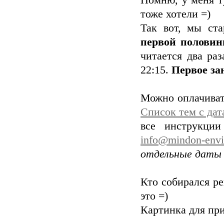
Помню, у меня т
тоже хотели =)
Так вот, мы ст
первой полови
читается два раз
22:15.
Первое зан
Можно оплачиват
Список тем с дат
все инструкции
info@mindon-envi
отдельные даты п
Кто собирался ре
это =)
Картинка для пр