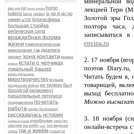
минеральной вод
homo
лекцией Терн (М
bjd
alter ego
homo homini
а чо я исчо
ludens
reiden
lairus
Золотой эры Гол
умею
блогосфера
а705
большая стройка
полтора часа,
вебическая сила
записываться 
враждебная форма
envina.ru
жизни
гомеопатическое
диалоги
мироздание так
зона контакта
зилант
кваква
2. 17 ноября (вт
кстати о чепчиках
княжна
поэтов Diary.r
локальный башорг
менестрельщина
Читать будем я, 
миротворчество
музыка
товарищей, включ
но тилион был
нездешние войны
бродягой
оргмомент
выход бесплатн
параллельные летописи
Можно высказать
почитать
поздравлялка
работа
радио белерианд
рассказалась история
3. 18 ноября (с
рукоблудие
свинство
рифмоигрушка
смотри на небо
онлайн-встреча с
сно-видение
снег
так и живём
сэрра
тольятти