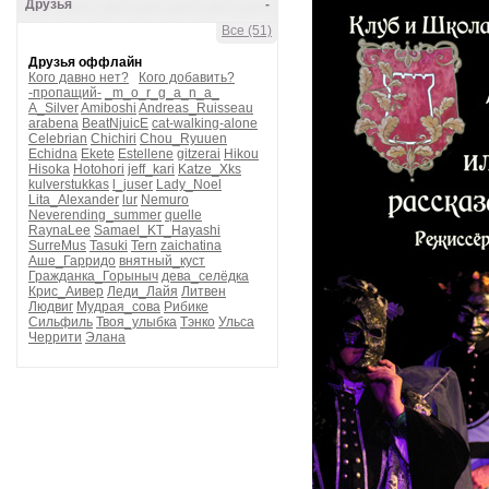
Друзья
-
Все (51)
Друзья оффлайн
Кого давно нет?
Кого добавить?
-пропащий-
_m_o_r_g_a_n_a_
A_Silver
Amiboshi
Andreas_Ruisseau
arabena
BeatNjuicE
cat-walking-alone
Celebrian
Chichiri
Chou_Ryuuen
Echidna
Ekete
Estellene
gitzerai
Hikou
Hisoka
Hotohori
jeff_kari
Katze_Xks
kulverstukkas
l_juser
Lady_Noel
Lita_Alexander
lur
Nemuro
Neverending_summer
quelle
RaynaLee
Samael_KT_Hayashi
SurreMus
Tasuki
Tern
zaichatina
Аше_Гарридо
внятный_куст
Гражданка_Горыныч
дева_селёдка
Крис_Аивер
Леди_Лайя
Литвен
Людвиг
Мудрая_сова
Рибике
Сильфиль
Твоя_улыбка
Тэнко
Ульса
Черрити
Элана