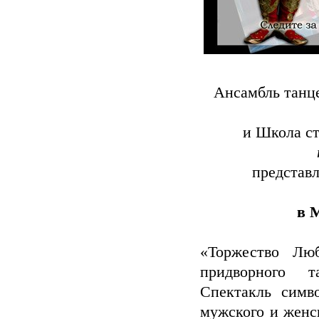
Ансамбль танц
и Школа с
представл
в М
«Торжество Лю
придворного т
Спектакль симв
мужского и женс