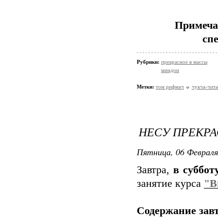
Примеча
сп
Рубрики:
прекрасное в массы
миндон
Метки:
том рифмач
чукча-чита
НЕСУ ПРЕКРА
Пятница, 06 Февраля
Завтра,
в суббот
занятие курса
"В
Содержание зав