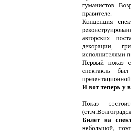
гуманистов Воз
правителе.
Концепция спек
реконструирован
авторских пос
декорации, гр
исполнителями п
Первый показ с
спектакль бы
презентационной
И вот теперь у 
Показ состо
(ст.м.Волгоградс
Билет на спект
небольшой, поэ