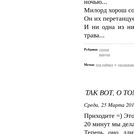
ночью...
Милорд хорош соб
Он их перетанцуе
И ни одна из ни
трава...
Рубрики:
стихня
миндон
Метки:
том рифмач
рассказала
ТАК ВОТ, О ТО
Среда, 25 Марта 201
Приходите =) Это
20 минут мы дела
Теперь оно дли