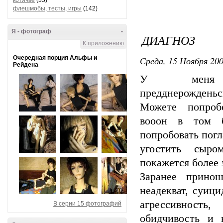
котячье
(35)
флешмобы, тесты, игры
(142)
Я - фотограф
-
ДИАГНОЗ
К приложению
Очередная порция Альфы и
Среда, 15 Ноября 200
Рейдена
У меня 
предднерожденьс
Можете попроб
вооон в том б
попробовать погл
угостить сыр
покажется более
Заранее прино
неадекват, суиц
агрессивность
В серии 15 фотографий
обидчивость и 