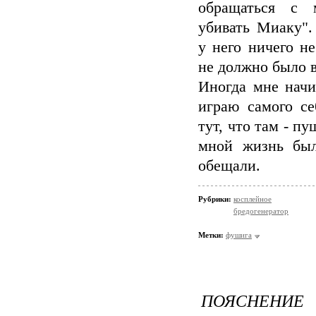
обращаться с 
убивать Миаку".
у него ничего н
не должно было 
Иногда мне начин
играю самого се
тут, что там - п
мной жизнь был
обещали.
Рубрики:
косплейное
бредогенератор
Метки:
фушига
ПОЯСНЕНИЕ