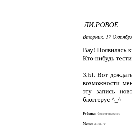
ЛИ.РОВОЕ
Вторник, 17 Октября
Вау! Появилась 
Кто-нибудь тести
З.Ы. Вот дождат
возможности мен
эту запись нов
блоггерус ^_^
Рубрики:
бредогенератор
Метки:
ли.ры