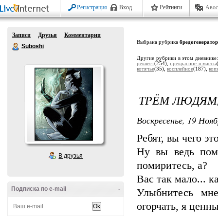
Регистрация
Вход
Рейтинги
Авос
Записи
Друзья
Комментарии
Выбрана рубрика
бредогенератор
Suboshi
Другие рубрики в этом дневнике
реквест
(254),
прекрасное в массы
котячье
(35),
косплейное
(187),
коп
ТРЁМ ЛЮДЯМ
Воскресенье, 19 Нояб
Ребят, вы чего это
Ну вы ведь пом
В друзья
помиритесь, а?
Вас так мало... 
Подписка по e-mail
-
Улыбнитесь мне
огорчать, я ценн