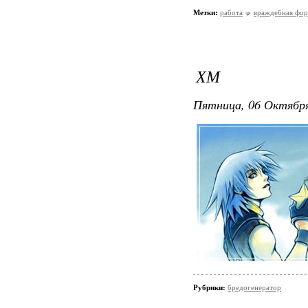
Метки:
работа
враждебная фор
ХМ
Пятница, 06 Октября
Рубрики:
бредогенератор