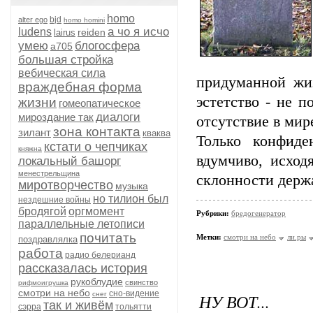
homo
bjd
alter ego
homo homini
а чо я исчо
ludens
reiden
lairus
умею
блогосфера
а705
большая стройка
вебическая сила
придуманной жиз
враждебная форма
эстетство - не 
жизни
гомеопатическое
диалоги
мироздание так
отсутствие в мир
зона контакта
зилант
кваква
Только конфиде
кстати о чепчиках
княжна
вдумчиво, исход
локальный башорг
менестрельщина
склонности держа
миротворчество
музыка
но тилион был
нездешние войны
бродягой
оргмомент
Рубрики:
бредогенератор
параллельные летописи
почитать
Метки:
смотри на небо
ли.ры
поздравлялка
работа
радио белерианд
рассказалась история
рукоблудие
свинство
рифмоигрушка
смотри на небо
сно-видение
снег
НУ ВОТ...
так и живём
сэрра
тольятти