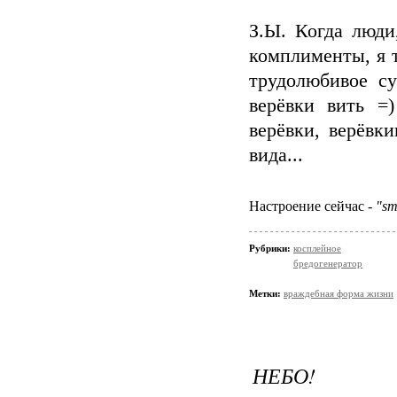
З.Ы. Когда люди
комплименты, я 
трудолюбивое с
верёвки вить =
верёвки, верёвки
вида...
Настроение сейчас -
"sm
Рубрики:
косплейное
бредогенератор
Метки:
враждебная форма жизни
НЕБО!