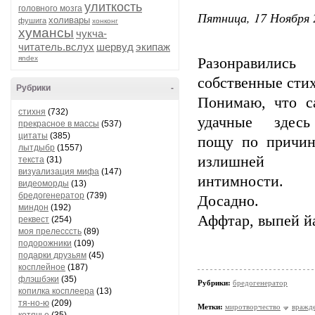
улиткость
головного мозга
Пятница, 17 Ноября 
холивары
фушига
хонконг
хумансы
чукча-
читатель.вслух
шервуд
экипаж
яndex
Разонравились
собственные сти
Рубрики
-
Понимаю, что с
стихня
(732)
удачные здес
прекрасное в массы
(537)
цитаты
(385)
пощу по причин
лытдыбр
(1557)
излишней
текста
(31)
визуализация мифа
(147)
интимности.
видеоморды
(13)
бредогенератор
(739)
Досадно.
миндон
(192)
Аффтар, выпей йа
реквест
(254)
моя прелесссть
(89)
подорожники
(109)
подарки друзьям
(45)
косплейное
(187)
флэшбэки
(35)
Рубрики:
бредогенератор
копилка косплеера
(13)
тя-но-ю
(209)
Метки:
миротворчество
вражд