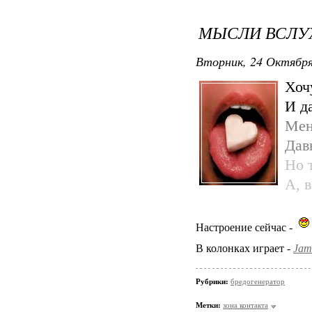
МЫСЛИ ВСЛУ
Вторник, 24 Октября
Хоч
И д
Мен
Дав
Но 
А, 
Настроение сейчас -
В колонках играет -
Jam
Рубрики:
бредогенератор
Метки:
зона контакта