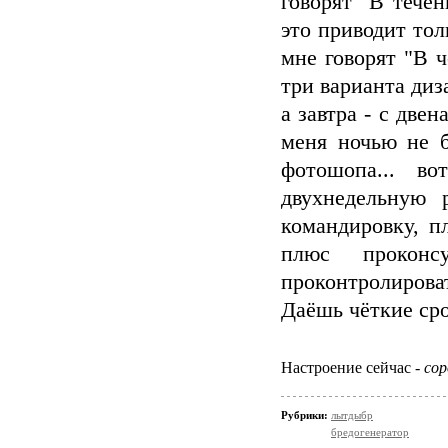
говорят "В тече
это приводит тол
мне говорят "В ч
три варианта диза
а завтра - с две
меня ночью не бу
фотошопа... в
двухнедельную 
командировку, п
плюс проконс
проконтролировать
Даёшь чёткие сро
Настроение сейчас -
сор
Рубрики:
лытдыбр
бредогенератор