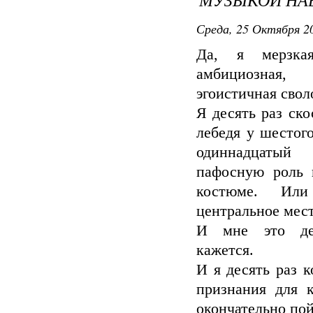
Среда, 25 Октября 20
Да, я мерзкая
амбициозная, з
эгоистичная свол
Я десять раз ск
лебедя у шестог
одиннадцат
пафосную роль 
костюме. Ил
центральное мест
И мне это де
кажется.
И я десять раз 
признания для 
окончательно пой