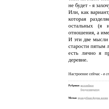
не будет - я захо
Или, как вариант
которая раздел
остальных (я 
отношения, а им
И эти две мысли
старости пятым л
есть лично я п
деревне.
Настроение сейчас -
в с
Рубрики:
косплейное
бредогенератор
Метки:
враждебная форма жизни