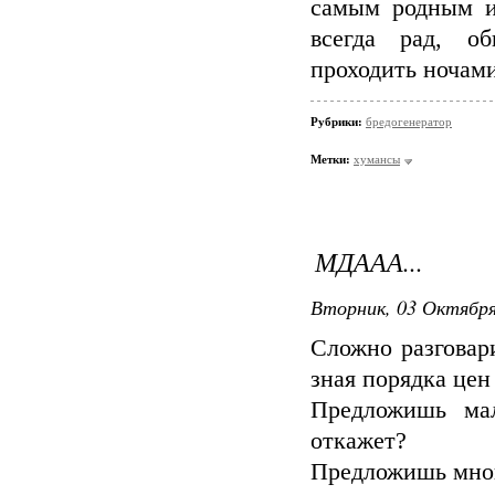
самым родным и 
всегда рад, о
проходить ночами
Рубрики:
бредогенератор
Метки:
хумансы
МДААА...
Вторник, 03 Октября
Сложно разговар
зная порядка цен 
Предложишь мал
откажет?
Предложишь мног