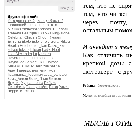
Друзья
-
тем, кто не спря
Все (51)
тем, кто читает
Друзья оффлайн
через почту
Кого давно нет?
Кого добавить?
-пропащий-
_m_o_r_g_a_n_a_
остальным помож
A_Silver
Amiboshi
Andreas_Ruisseau
arabena
BeatNjuicE
cat-walking-alone
Celebrian
Chichiri
Chou_Ryuuen
Echidna
Ekete
Estellene
gitzerai
Hikou
И анекдот в тем
Hisoka
Hotohori
jeff_kari
Katze_Xks
kulverstukkas
l_juser
Lady_Noel
Как отличить ин
Lita_Alexander
lur
Nemuro
Neverending_summer
quelle
крепкой дозы а
RaynaLee
Samael_KT_Hayashi
SurreMus
Tasuki
Tern
zaichatina
экстраверт - о др
Аше_Гарридо
внятный_куст
Гражданка_Горыныч
дева_селёдка
Крис_Аивер
Леди_Лайя
Литвен
Людвиг
Мудрая_сова
Рибике
Рубрики:
бредогенератор
Сильфиль
Твоя_улыбка
Тэнко
Ульса
Черрити
Элана
Метки:
враждебная форма жизни
МЫСЛЬ ГОТИ