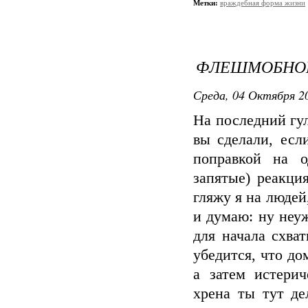
Метки:
враждебная форма жизни
ФЛЕШМОБНО
Среда, 04 Октября 20
На последний гу
вы сделали, есл
поправкой на 
запятые) реакци
гляжу я на людей
и думаю: ну неуж
для начала схват
убедится, что д
а затем истери
хрена ты тут де