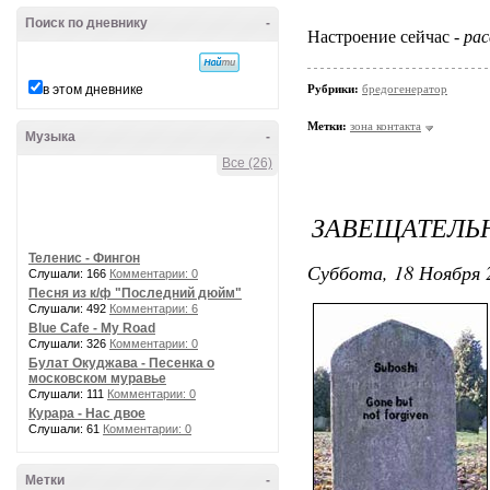
Поиск по дневнику
-
Настроение сейчас -
рас
в этом дневнике
Рубрики:
бредогенератор
Метки:
зона контакта
Музыка
-
Все (26)
ЗАВЕЩАТЕЛЬ
Теленис - Фингон
Суббота, 18 Ноября 
Слушали: 166
Комментарии: 0
Песня из к/ф "Последний дюйм"
Слушали: 492
Комментарии: 6
Blue Cafe - My Road
Слушали: 326
Комментарии: 0
Булат Окуджава - Песенка о
московском муравье
Слушали: 111
Комментарии: 0
Курара - Нас двое
Слушали: 61
Комментарии: 0
Метки
-