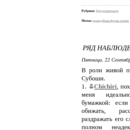
Рубрики:
бредогенератор
Метки:
враждебная форма жизни
РЯД НАБЛЮД
Пятница, 22 Сентябр
В роли живой п
Субоши.
1.
Chichiri
, по
меня идеальн
бумажкой: если
обижать, рас
раздражать его сл
полном неадек