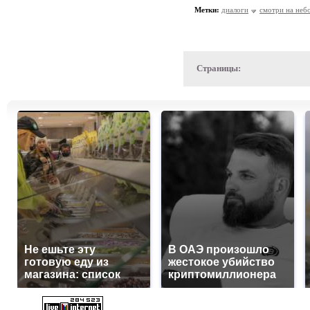
Метки:
диалоги
смотри на неб
Страницы:
Не ешьте эту
В ОАЭ произошло
готовую еду из
жестокое убийство
магазина: список
криптомиллионера