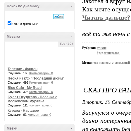
Захотел я вдруг н
Поиск по дневнику
-
Как мечте осуще
Читать дальше?
в этом дневнике
всё та же ночь с
Музыка
-
Все (26)
Рубрики:
стихня
бредогенератор
Метки:
так и живём
локальный
Теленис - Фингон
Слушали: 166
Комментарии: 0
Песня из к/ф "Последний дюйм"
Слушали: 492
Комментарии: 6
СКАЗ ПРО ВА
Blue Cafe - My Road
Слушали: 326
Комментарии: 0
Булат Окуджава - Песенка о
Вторник, 30 Сентябр
московском муравье
Слушали: 111
Комментарии: 0
Курара - Нас двое
Засунулся в очер
Слушали: 61
Комментарии: 0
давно потерянны
не выложить без
Метки
-