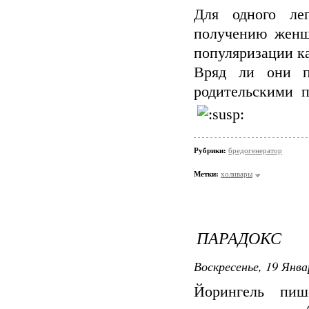
Для одного лег
получению женщи
популяризации к
Вряд ли они п
родительскими 
Рубрики:
бредогенератор
Метки:
холивары
ПАРАДОКС
Воскресенье, 19 Янва
Йорингель пи