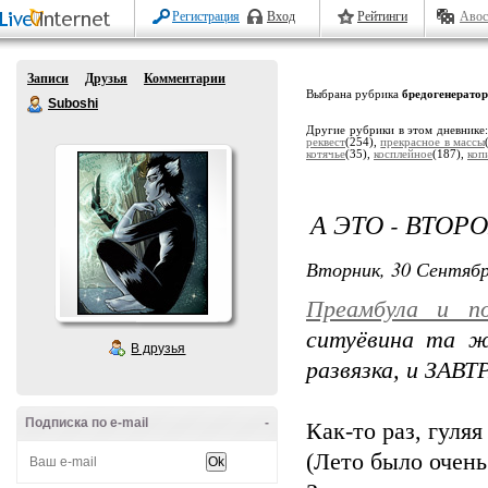
Регистрация
Вход
Рейтинги
Авос
Записи
Друзья
Комментарии
Выбрана рубрика
бредогенератор
Suboshi
Другие рубрики в этом дневнике
реквест
(254),
прекрасное в массы
котячье
(35),
косплейное
(187),
коп
А ЭТО - ВТОР
Вторник, 30 Сентябр
Преамбула и по
ситуёвина та же
В друзья
развязка, и ЗАВТ
Подписка по e-mail
-
Как-то раз, гуляя
(Лето было очень