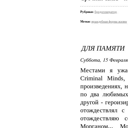
Рубрики:
бредогенератор
Метки:
враждебная форма жизни
ДЛЯ ПАМЯТИ
Суббота, 15 Февраля
Местами я ужас
Criminal Minds
произведениях, 
по два любимых
другой - героизи
отождествлял с
отождествляю 
Морганом... Мо