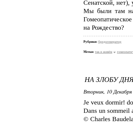
Сенатской, нет),
Мы были там на
Гомеопатическое
на Рождество?
Рубрики:
бредогенератор
Метки:
так и живём
гомеопатич
НА ЗЛОБУ ДН
Вторник, 10 Декабря 
Je veux dormir! do
Dans un sommeil a
© Charles Baudela