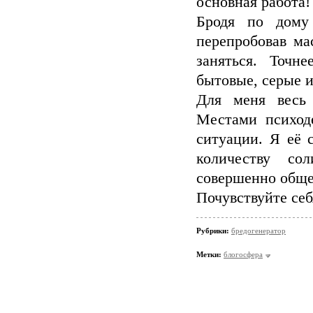
основная работа!
Бродя по дому 
перепробовав ма
заняться. Точн
бытовые, серые и
Для меня весь 
Местами психод
ситуации. Я её 
количеству со
совершенно обще
Почувствуйте се
Рубрики:
бредогенератор
Метки:
блогосфера