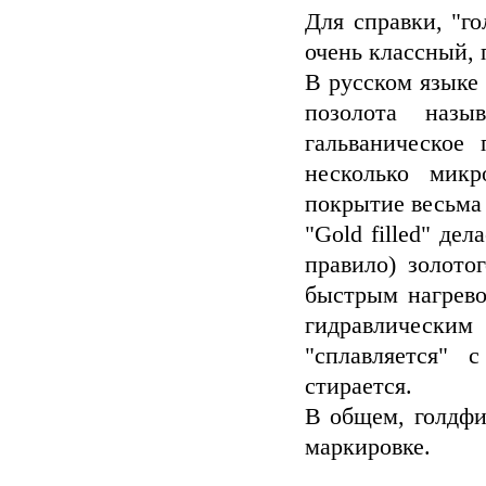
Для справки, "го
очень классный,
В русском языке 
позолота назы
гальваническое
несколько микр
покрытие весьма 
"Gold filled" де
правило) золото
быстрым нагрево
гидравлическ
"сплавляется" 
стирается.
В общем, голдфил
маркировке.