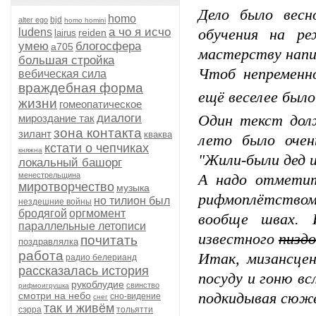
Дело было весн
homo
bjd
alter ego
homo homini
а чо я исчо
ludens
обучения на ре
reiden
lairus
умею
блогосфера
а705
мастерству напис
большая стройка
Чтоб непременно
вебическая сила
враждебная форма
ещё веселее было
жизни
гомеопатическое
диалоги
мироздание так
Один текст долж
зона контакта
зилант
кваква
лето было очен
кстати о чепчиках
княжна
"Жили-были дед и
локальный башорг
менестрельщина
А надо отметит
миротворчество
музыка
рифмоплётством,
но тилион был
нездешние войны
бродягой
оргмомент
вообще швах. 
параллельные летописи
известного
пиздо
почитать
поздравлялка
работа
Итак, мизансцен
радио белерианд
рассказалась история
посуду и гоню вс
рукоблудие
свинство
рифмоигрушка
смотри на небо
подкидывая сюже
сно-видение
снег
так и живём
сэрра
тольятти