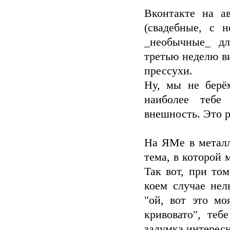
Вконтакте на а
(свадебные, с 
_необычные_ дл
третью неделю в
прессухи.
Ну, мы не берё
наиболее тебе
внешность. Это 
На ЯМе в металл
тема, в которой
Так вот, при том
коем случае нел
"ой, вот это мо
кривовато", теб
задумка интересн