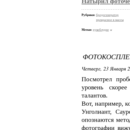
Натырил фоточе
Рубрики:
бредогенератор
прекрасное в массы
Метки:
рукоблудие
ФОТОКОСПЛЕ
Четверг, 23 Января 2
Посмотрел про
уровень скорее
талантов.
Вот, например, к
Унголиант, Сау
опознаются мето
фотографии виж