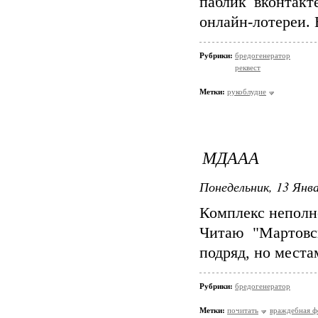
паблик вконтакт
онлайн-лотереи.
Рубрики:
бредогенератор
реквест
Метки:
рукоблудие
МДААА
Понедельник, 13 Янва
Комплекс неполн
Читаю "Мартовс
подряд, но местам
Рубрики:
бредогенератор
Метки:
почитать
враждебная ф