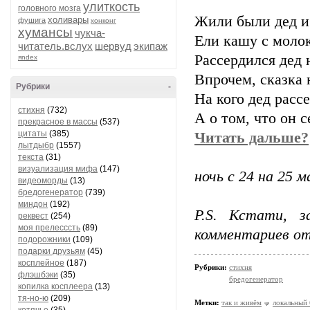
улиткость
головного мозга
Жили были дед и
холивары
фушига
хонконг
хумансы
чукча-
Ели кашу с моло
читатель.вслух
шервуд
экипаж
Рассердился дед н
яndex
Впрочем, сказка 
Рубрики
-
На кого дед расс
стихня
(732)
А о том, что он с
прекрасное в массы
(537)
цитаты
(385)
Читать дальше?
лытдыбр
(1557)
текста
(31)
визуализация мифа
(147)
ночь с 24 на 25 м
видеоморды
(13)
бредогенератор
(739)
миндон
(192)
P.S. Кстати, з
реквест
(254)
моя прелесссть
(89)
комментариев от 
подорожники
(109)
подарки друзьям
(45)
косплейное
(187)
Рубрики:
стихня
флэшбэки
(35)
бредогенератор
копилка косплеера
(13)
тя-но-ю
(209)
Метки:
так и живём
локальный