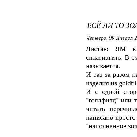
ВСЁ ЛИ ТО ЗО
Четверг, 09 Января 2
Листаю ЯМ в 
сплагиатить. В с
называется.
И раз за разом 
изделия из goldf
И с одной стор
"голдфилд" или т
читать перечис
написано просто 
"наполненное зол