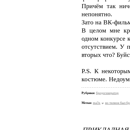
Причём так нич
непонятно.
Зато на ВК-филь
В целом мне кр
одном конкурсе 
отсутствием. У 
вторых что? Буйс
P.S. К некоторы
костюме. Недоум
Рубрики:
бредогенератор
Метки:
ma3x
но тилион был б
ПРИКЛАДНАЯ