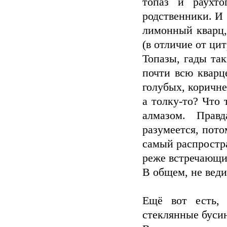
топаз и раухт
родственники. И 
лимонный кварц,
(в отличие от ци
Топазы, гады та
почти всю кварц
голубых, коричн
а толку-то? Что 
алмазом. Прав
разумеется, пото
самый распростра
реже встречающи
В общем, не веди
Ещё вот есть, 
стеклянные буси