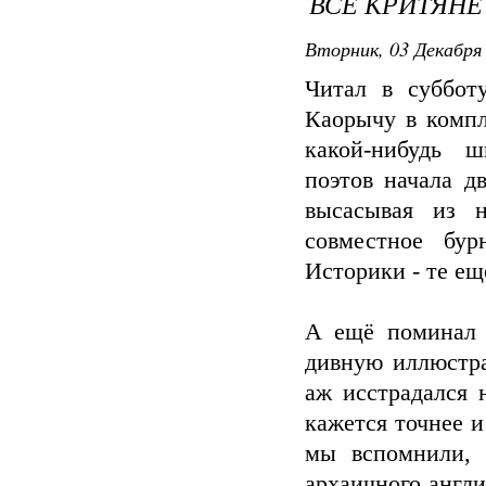
ВСЕ КРИТЯНЕ
Вторник, 03 Декабря 
Читал в суббо
Каорычу в компл
какой-нибудь ш
поэтов начала д
высасывая из 
совместное бур
Историки - те ещ
А ещё помина
дивную иллюстр
аж исстрадался 
кажется точнее и
мы вспомнили, 
архаичного англи