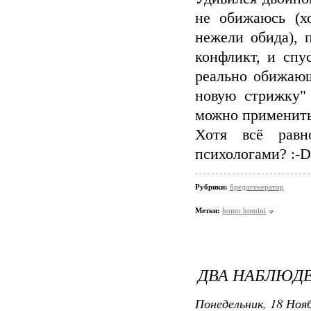
не обижаюсь (хо
нежели обида), 
конфликт, и спу
реально обижающ
новую стрижку" 
можно применить
Хотя всё равн
психологами? :-D
Рубрики:
бредогенератор
Метки:
homo homini
ДВА НАБЛЮД
Понедельник, 18 Нояб