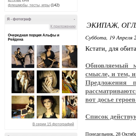
котячье
(35)
флешмобы, тесты, игры
(142)
Я - фотограф
-
ЭКИПАЖ, ОГ
К приложению
Очередная порция Альфы и
Суббота, 19 Апреля 2
Рейдена
Кстати, для обит
Обновляемый м
смысле, и тем, 
Предложения 
рассматриваютс
вот досье герое
Список действу
В серии 15 фотографий
Понедельник, 28 Октября