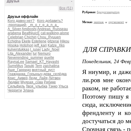
Друзья
-
Все (51)
Рубрики:
бредогенератор
Друзья оффлайн
Кого давно нет?
Кого добавить?
Метки:
экипаж
оргмомент
-пропащий-
_m_o_r_g_a_n_a_
A_Silver
Amiboshi
Andreas_Ruisseau
arabena
BeatNjuicE
cat-walking-alone
Celebrian
Chichiri
Chou_Ryuuen
Echidna
Ekete
Estellene
gitzerai
Hikou
Hisoka
Hotohori
jeff_kari
Katze_Xks
ДЛЯ СПРАВКИ
kulverstukkas
l_juser
Lady_Noel
Lita_Alexander
lur
Nemuro
Neverending_summer
quelle
Понедельник, 24 Февр
RaynaLee
Samael_KT_Hayashi
SurreMus
Tasuki
Tern
zaichatina
Аше_Гарридо
внятный_куст
Я ниумир, и даже
Гражданка_Горыныч
дева_селёдка
Крис_Аивер
Леди_Лайя
Литвен
ли.ров мне окон
Людвиг
Мудрая_сова
Рибике
Сильфиль
Твоя_улыбка
Тэнко
Ульса
раком, не работа
Черрити
Элана
Поэтому пишу я 
сюда, исключени
френдленту и ко
достучаться до м
Срочная связь - п