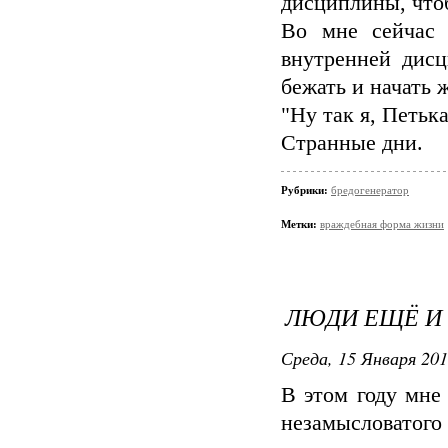
дисциплины, чтоб
Во мне сейчас 
внутренней дисц
бежать и начать 
"Ну так я, Петька
Странные дни.
Рубрики:
бредогенератор
Метки:
враждебная форма жизни
ЛЮДИ ЕЩЁ И 
Среда, 15 Января 201
В этом году мне
незамысловатого 