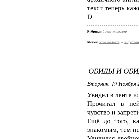
текст теперь каж
D
Рубрики:
бредогенератор
Метки:
зона контакта
миротвор
ОБИДЫ И ОБ
Вторник, 19 Ноября 2
Увидел в ленте
в
Прочитал в ней
чувство и запрет
Ещё до того, к
знакомым, тем не
Удивился двойно