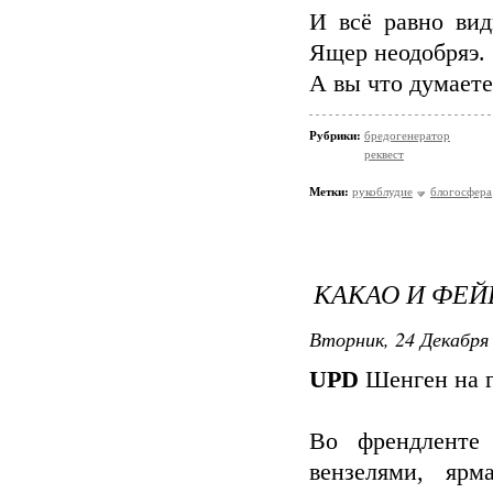
И всё равно вид
Ящер неодобряэ.
А вы что думаете
Рубрики:
бредогенератор
реквест
Метки:
рукоблудие
блогосфера
КАКАО И ФЕЙ
Вторник, 24 Декабря 
UPD
Шенген на г
Во френдленте
вензелями, ярм