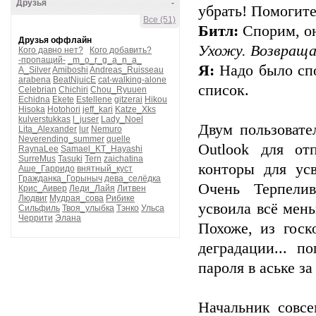
Друзья
-
убрать! Помогите
Все (51)
Битл:
Спорим, он
Друзья оффлайн
Ухожу. Возвраща
Кого давно нет?
Кого добавить?
-пропащий-
_m_o_r_g_a_n_a_
Я:
Надо было спо
A_Silver
Amiboshi
Andreas_Ruisseau
arabena
BeatNjuicE
cat-walking-alone
список.
Celebrian
Chichiri
Chou_Ryuuen
Echidna
Ekete
Estellene
gitzerai
Hikou
Hisoka
Hotohori
jeff_kari
Katze_Xks
kulverstukkas
l_juser
Lady_Noel
Двум пользовател
Lita_Alexander
lur
Nemuro
Neverending_summer
quelle
Outlook для от
RaynaLee
Samael_KT_Hayashi
SurreMus
Tasuki
Tern
zaichatina
конторы для ус
Аше_Гарридо
внятный_куст
Гражданка_Горыныч
дева_селёдка
Очень Терпелив
Крис_Аивер
Леди_Лайя
Литвен
Людвиг
Мудрая_сова
Рибике
усвоила всё мень
Сильфиль
Твоя_улыбка
Тэнко
Ульса
Черрити
Элана
Похоже, из госк
деградации... 
пароля в аське з
Начальник совсе