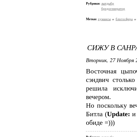
Рубрики:
лытдыбр
бредогенератор
Метки:
хумансы
блогосфера
СИЖУ В САНР
Вторник, 27 Ноября 2
Восточная цыпо
сэндвич столько
решила исключ
вечером.
Но поскольку ве
Битла (
Update:
и 
обиде =)))