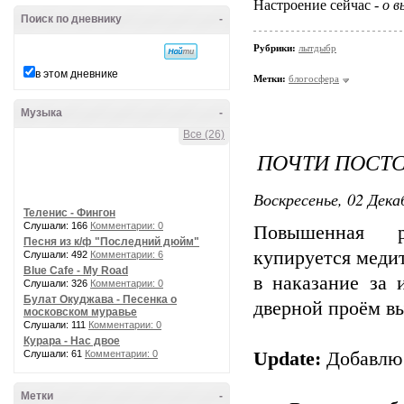
Настроение сейчас -
о в
Поиск по дневнику
-
Рубрики:
лытдыбр
в этом дневнике
Метки:
блогосфера
Музыка
-
Все (26)
ПОЧТИ ПОСТ
Воскресенье, 02 Дека
Теленис - Фингон
Слушали: 166
Комментарии: 0
Повышенная ра
Песня из к/ф "Последний дюйм"
купируется меди
Слушали: 492
Комментарии: 6
Blue Cafe - My Road
в наказание за 
Слушали: 326
Комментарии: 0
Булат Окуджава - Песенка о
дверной проём в
московском муравье
Слушали: 111
Комментарии: 0
Курара - Нас двое
Слушали: 61
Комментарии: 0
Update:
Добавлю 
Метки
-