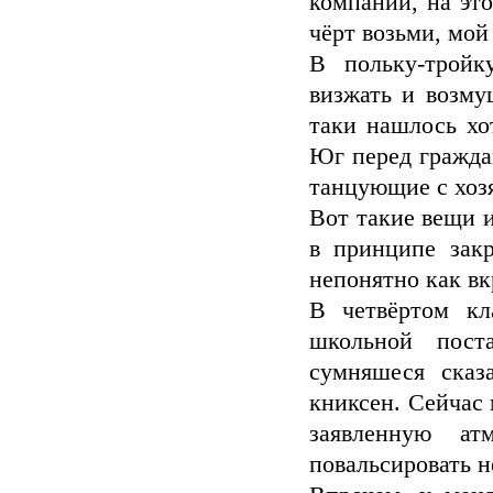
компании, на это
чёрт возьми, мой
В польку-тройк
визжать и возмущ
таки нашлось хо
Юг перед гражда
танцующие с хоз
Вот такие вещи и
в принципе закр
непонятно как вк
В четвёртом кл
школьной пост
сумняшеся сказ
книксен. Сейчас 
заявленную ат
повальсировать н