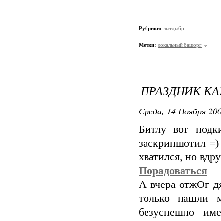
Рубрики:
лытдыбр
Метки:
локальный башорг
ПРАЗДНИК К
Среда, 14 Ноября 200
Битлу вот под
заскриншотил =) 
хватился, но вдру
Порадоваться
А вчера отжОг дя
только нашли м
безуспешно име