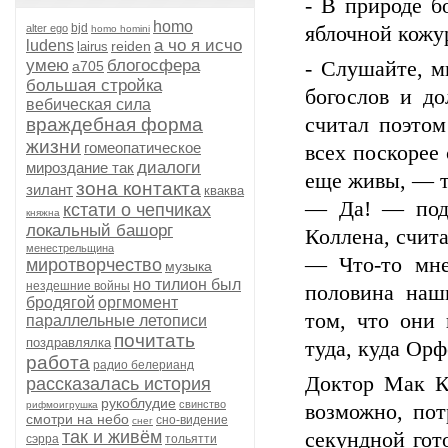
- В природе б
homo
bjd
alter ego
яблочной кожур
homo homini
а чо я исчо
ludens
reiden
lairus
умею
блогосфера
- Слушайте, 
а705
большая стройка
богослов и до
вебическая сила
считал поэтом
враждебная форма
жизни
гомеопатическое
всех поскорее
диалоги
мироздание так
еще живы, — т
зона контакта
зилант
кваква
— Да! — подх
кстати о чепчиках
княжна
локальный башорг
Коллена, счита
менестрельщина
— Что-то мне
миротворчество
музыка
но тилион был
нездешние войны
половина наш
бродягой
оргмомент
том, что они 
параллельные летописи
почитать
поздравлялка
туда, куда Орф
работа
радио белерианд
Доктор Мак Ке
рассказалась история
рукоблудие
свинство
рифмоигрушка
возможно, пот
смотри на небо
сно-видение
снег
так и живём
секундной гот
сэрра
тольятти