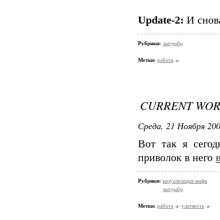
Update-2:
И снов
Рубрики:
лытдыбр
Метки:
работа
CURRENT WOR
Среда, 21 Ноября 200
Вот так я сегод
приволок в него
Рубрики:
визуализация мифа
лытдыбр
Метки:
работа
улиткость