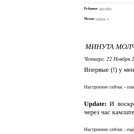
Рубрики:
лытдыбр
Метки:
работа
МИНУТА МОЛ
Четверг, 22 Ноября 2
Впервые (!) у ме
Настроение сейчас -
оза
Update:
И воскре
через час камлат
Настроение сейчас -
ещё