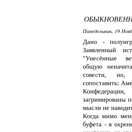
ОБЫКНОВЕНН
Понедельник, 19 Нояб
Дано - полуиг
Заявленный ис
"Унесённые ве
общую неначита
совести, но,
сопоставить: Ам
Конфедерации,
загримированы по
мысли не наводи
Когда мимо меня
буфета - я охрен