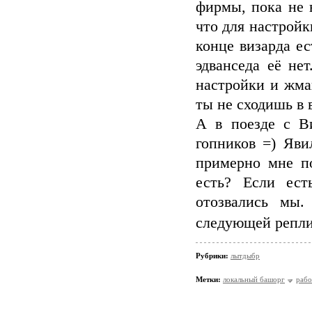
фирмы, пока не в
что для настройки
конце визарда ес
эдванседа её не
настройки и жмак
ты не сходишь в
А в поезде с Ви
гопников =) Яв
примерно мне п
есть? Если есть
отозвались мы.
следующей репли
Рубрики:
лытдыбр
Метки:
локальный башорг
рабо