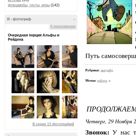
котячье
(35)
флешмобы, тесты, игры
(142)
Я - фотограф
-
К приложению
Очередная порция Альфы и
Рейдена
Путь самосоверше
Рубрики:
лытдыбр
Метки:
работа
ПРОДОЛЖАЕМ
Четверг, 29 Ноября 2
В серии 15 фотографий
Звонок:
У нас ту