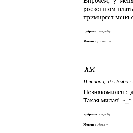
Впрочем, у меня
роскошном плать
примиряет меня 
Рубрики:
лытдыбр
Метки:
хумансы
ХМ
Пятница, 16 Ноября 
Познакомился с д
Такая милая! ~_^
Рубрики:
лытдыбр
Метки:
работа