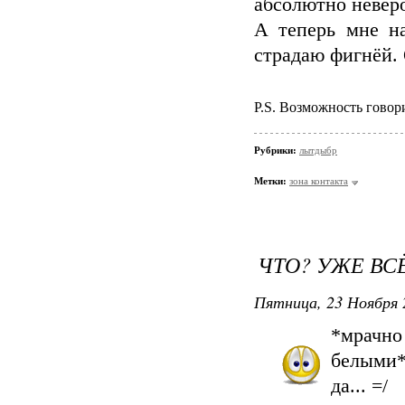
абсолютно невер
А теперь мне на
страдаю фигнёй. 
P.S. Возможность говори
Рубрики:
лытдыбр
Метки:
зона контакта
ЧТО? УЖЕ ВСЁ
Пятница, 23 Ноября 
*мрачно
белыми*
да... =/