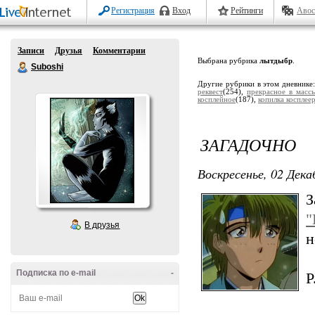
Регистрация
Вход
Рейтинги
Авос
Записи
Друзья
Комментарии
Выбрана рубрика
лытдыбр
.
Suboshi
Другие рубрики в этом дневнике
реквест
(254),
прекрасное в масс
косплейное
(187),
копилка косплее
ЗАГАДОЧНО
Воскресенье, 02 Дека
З
"
В друзья
н
Подписка по e-mail
-
P