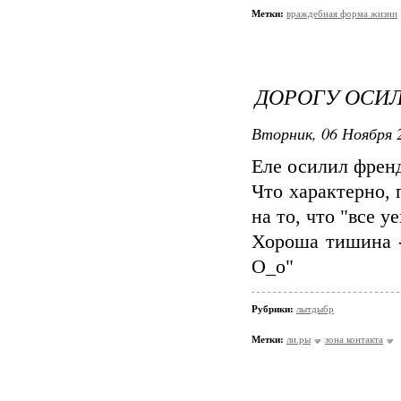
Метки:
враждебная форма жизни
ДОРОГУ ОСИ
Вторник, 06 Ноября 2
Еле осилил френд
Что характерно, 
на то, что "все у
Хороша тишина -
О_о"
Рубрики:
лытдыбр
Метки:
ли.ры
зона контакта