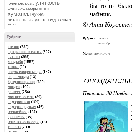
улиткость
головного мозга
бы то ни было
холивары
фушига
хонконг
хумансы
чайник.
чукча-
читатель.вслух
шервуд
экипаж
© Анна Коростел
яndex
Рубрики
-
Рубрики:
цитаты
лытдыбр
стихня
(732)
прекрасное в массы
(537)
Метки:
почитать
цитаты
(385)
лытдыбр
(1557)
текста
(31)
визуализация мифа
(147)
видеоморды
(13)
ОПОЗДАТЕЛЬ
бредогенератор
(739)
миндон
(192)
Пятница, 30 Ноября 
реквест
(254)
моя прелесссть
(89)
подорожники
(109)
подарки друзьям
(45)
косплейное
(187)
флэшбэки
(35)
копилка косплеера
(13)
тя-но-ю
(209)