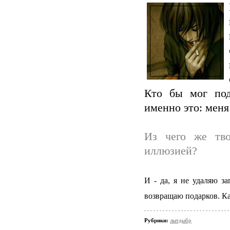
Кто бы мог под
именно это: меня
Из чего же тво
иллюзией?
И - да, я не удаляю з
возвращаю подарков. Ка
Рубрики:
лытдыбр