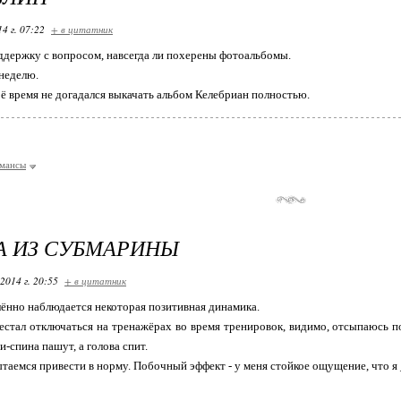
14 г. 07:22
+ в цитатник
ддержку с вопросом, навсегда ли похерены фотоальбомы.
неделю.
воё время не догадался выкачать альбом Келебриан полностью.
мансы
А ИЗ СУБМАРИНЫ
2014 г. 20:55
+ в цитатник
ённо наблюдается некоторая позитивная динамика.
естал отключаться на тренажёрах во время тренировок, видимо, отсыпаюсь по
и-спина пашут, а голова спит.
таемся привести в норму. Побочный эффект - у меня стойкое ощущение, что я