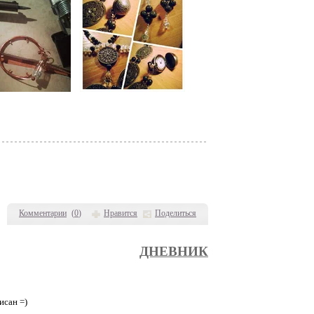
Комментарии
(
0
)
Нравится
Поделиться
ДНЕВНИК
исан =)