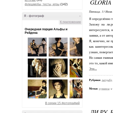
GLORIA
котячье
(35)
флешмобы, тесты, игры
(142)
Пятница, 13 Июня 
Я - фотограф
-
Я определённо т
К приложению
Захожу на ли.р
Очередная порция Альфы и
интересуются, н
Рейдена
заявки, а от авт
Я, конечно, не 
как заинтересов
узнаю, повергает
Но самая главна
это то, какой и
Это...
Рубрики:
лытдыбр
Метки:
хумансы
В серии 15 фотографий
ЛИ.РУ,