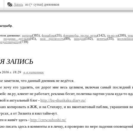
Авось
из (+ сутки) дневников
ытдыбр
.
этом дневнике:
цитаты
(385),
флэшбэки
(35),
флешмобы, тесты, игры
(142),
тя-но-ю
(209),
тек
),
подарки друзьям
(45),
моя прелесссть
(89),
миндон
(192),
котячье
(35),
косплейно
редогенератор
(739)
Я ЗАПИСЬ
я 2016 г. 18:29
+ в цитатник
е заметили, что данный дневник не ведётся.
е хочу его удалять, он дорог мне весь целиком, включая самый последний 
йс ли.ру, клиент не работает, реклама бесит, политика партии ушла куда-то вд
ой и актуальный блог -
http://bu-shunkaku.diary.ru/
аю копировать в ЖЖ, и на Стихиру, и во вконтактовый паблик, украшения во
сах, а от Зиланта я взял тайм-аут.
ен и живёт здесь -
http://crew.suboshi.ru/
но писать здесь в комменты и в личку, я проверяю по мере падения оповещений