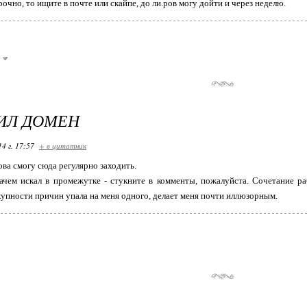
очно, то ищите в почте или скайпе, до ли.ров могу дойти и через неделю.
ИЛ ДОМЕН
14 г. 17:57
+ в цитатник
ова смогу сюда регулярно заходить.
ачем искал в промежутке - стукните в комменты, пожалуйста. Сочетание ра
купности причин упала на меня одного, делает меня почти иллюзорным.