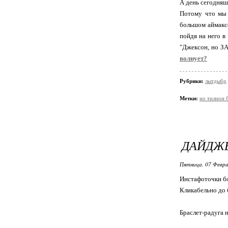
А день сегодняш
Потому что мы 
большом аймаксо
пойдя на него в
"Джексон, но ЗА
волнует?
Рубрики:
лытдыбр
Метки:
но тилион 
ДАЙДЖЕ
Пятница, 07 Февра
Инстафоточки бо
Кликабельно до 
Браслет-радуга н