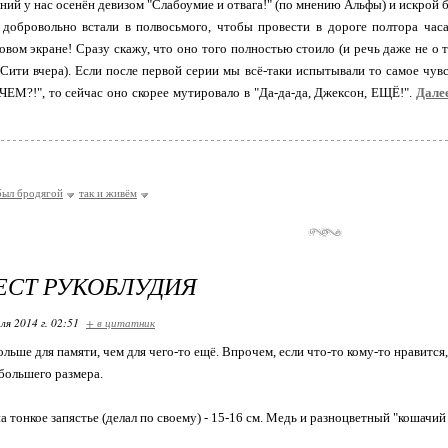
ний у нас осенён девизом "Слабоумие и отвага!" (по мнению Альфы) и искрой 
добровольно встали в полвосьмого, чтобы провести в дороге полтора часа
вом экране! Сразу скажу, что оно того полностью стоило (и речь даже не о 
 Сити вчера). Если после первой серии мы всё-таки испытывали то самое чу
ЧЕМ?!", то сейчас оно скорее мутировало в "Да-да-да, Джексон, ЕЩЁ!".
Дале
был бродягой
так и живём
СТ РУКОБЛУДИЯ
ля 2014 г. 02:51
+ в цитатник
льше для памяти, чем для чего-то ещё. Впрочем, если что-то кому-то нравится,
большего размера.
а тонкое запястье (делал по своему) - 15-16 см. Медь и разноцветный "кошачий 