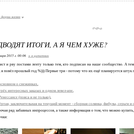
я форма жизни
ДВОДЯТ ИТОГИ, А Я ЧЕМ ХУЖЕ?
варя 2015 г. 00:06
+ в цитатник
ист и рву постами ленту только тем, кто подписан на наше сообщество. А тем
к я повёл прошлый год %))) Первые три - потому что их ещё планируется штук п
в основном о снежинках
,
 трёх интересных заказах и одном левел-апе
,
 Ренессансе (пояса и не только)
,
ёртая, заключительная на текущий момент - сборная солянка, фибулы, серьги и
чая ряд забавных инпроцессов, а также информация о том, что можно купить, а
очки: