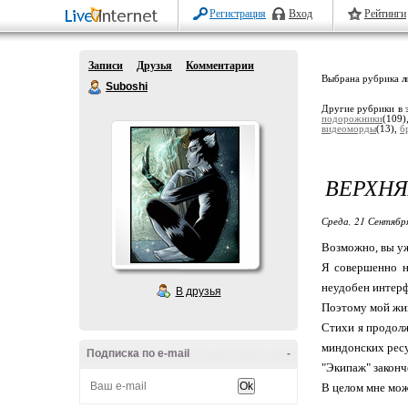
Регистрация
Вход
Рейтинги
Записи
Друзья
Комментарии
Выбрана рубрика
л
Suboshi
Другие рубрики в 
подорожники
(109
видеоморды
(13),
б
ВЕРХНЯ
Среда, 21 Сентябр
Возможно, вы уж
Я совершенно н
неудобен интерфе
В друзья
Поэтому мой жив
Стихи я продолж
миндонских ресур
Подписка по e-mail
-
"Экипаж" законч
В целом мне мож