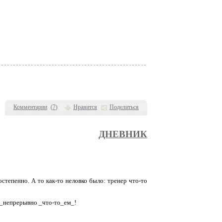
Комментарии
(
7
)
Нравится
Поделиться
ДНЕВНИК
степенно. А то как-то неловко было: тренер что-то
 _непрерывно _что-то_ем_!