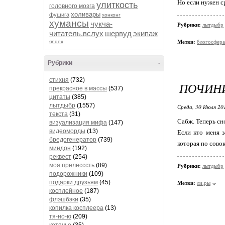
Но если нужен ср
улиткость
головного мозга
холивары
фушига
хонконг
хумансы
чукча-
Рубрики:
лытдыбр
читатель.вслух
шервуд
экипаж
яndex
Метки:
блогосфера
Рубрики
-
стихня
(732)
ПОЧИН
прекрасное в массы
(537)
цитаты
(385)
лытдыбр
(1557)
Среда, 30 Июля 20
текста
(31)
Сабж. Теперь сн
визуализация мифа
(147)
видеоморды
(13)
Если кто меня з
бредогенератор
(739)
которая по сово
миндон
(192)
реквест
(254)
моя прелесссть
(89)
Рубрики:
лытдыбр
подорожники
(109)
подарки друзьям
(45)
Метки:
ли.ры
косплейное
(187)
флэшбэки
(35)
копилка косплеера
(13)
тя-но-ю
(209)