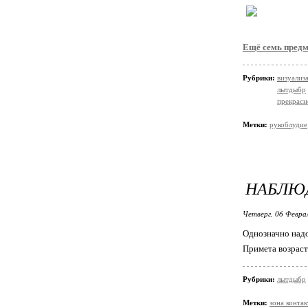
Ещё семь предм
Рубрики:
визуализ
лытдыбр
прекрасн
Метки:
рукоблудие
НАБЛЮ
Четверг, 06 Феврал
Однозначно надо
Примета возраста
Рубрики:
лытдыбр
Метки:
зона контак