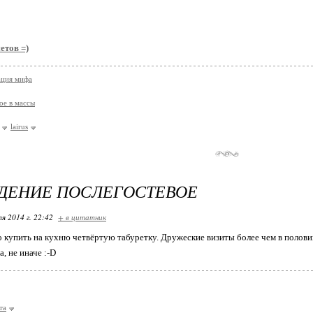
етов =)
ация мифа
ое в массы
lairus
ДЕНИЕ ПОСЛЕГОСТЕВОЕ
я 2014 г. 22:42
+ в цитатник
 купить на кухню четвёртую табуретку. Дружеские визиты более чем в полов
, не иначе :-D
та