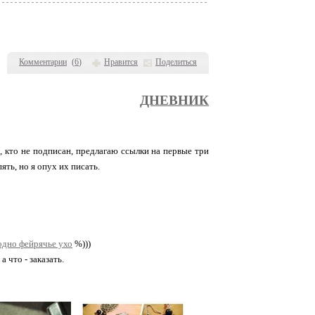
Комментарии
(
6
)
Нравится
Поделиться
ДНЕВНИК
, кто не подписан, предлагаю ссылки на первые три
ять, но я опух их писать.
 одно фейрячье ухо
%)))
 что - заказать.