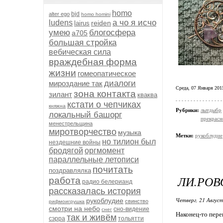
homo
bjd
alter ego
homo homini
а чо я исчо
ludens
reiden
lairus
умею
блогосфера
а705
большая стройка
вебическая сила
враждебная форма
жизни
гомеопатическое
диалоги
мироздание так
Среда, 07 Января 2015
зона контакта
зилант
кваква
кстати о чепчиках
княжна
Рубрики:
лытдыбр
локальный башорг
прекрасн
менестрельщина
миротворчество
музыка
Метки:
рукоблудие
но тилион был
нездешние войны
бродягой
оргмомент
параллельные летописи
почитать
поздравлялка
ЛИ.РОВ
работа
радио белерианд
рассказалась история
Четверг, 21 Август
рукоблудие
свинство
рифмоигрушка
смотри на небо
сно-видение
снег
Наконец-то пере
так и живём
сэрра
тольятти