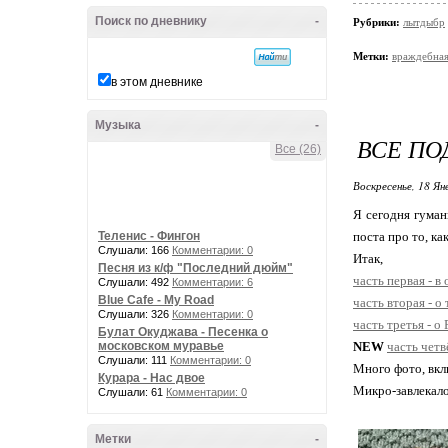
Поиск по дневнику
-
Рубрики:
лытдыбр
Метки:
враждебна
в этом дневнике
Музыка
-
ВСЕ ПО
Все (26)
Воскресенье, 18 Ян
Я сегодня гуман
Теленис - Фингон
поста про то, ка
Слушали: 166
Комментарии: 0
Итак,
Песня из к/ф "Последний дюйм"
часть первая - 
Слушали: 492
Комментарии: 6
Blue Cafe - My Road
часть вторая - о
Слушали: 326
Комментарии: 0
часть третья - о
Булат Окуджава - Песенка о
московском муравье
NEW
часть четв
Слушали: 111
Комментарии: 0
Много фото, вклю
Курара - Нас двое
Микро-завлекал
Слушали: 61
Комментарии: 0
Метки
-