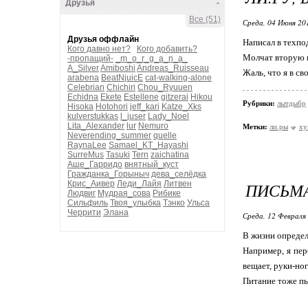
Друзья
-
Все (51)
Среда, 04 Июня 20
Друзья оффлайн
Написал в техпо
Кого давно нет?
Кого добавить?
Молчат вторую 
-пропащий-
_m_o_r_g_a_n_a_
A_Silver
Amiboshi
Andreas_Ruisseau
Жаль, что я в с
arabena
BeatNjuicE
cat-walking-alone
Celebrian
Chichiri
Chou_Ryuuen
Echidna
Ekete
Estellene
gitzerai
Hikou
Рубрики:
лытдыбр
Hisoka
Hotohori
jeff_kari
Katze_Xks
kulverstukkas
l_juser
Lady_Noel
Lita_Alexander
lur
Nemuro
Метки:
ли.ры
ху
Neverending_summer
quelle
RaynaLee
Samael_KT_Hayashi
SurreMus
Tasuki
Tern
zaichatina
Аше_Гарридо
внятный_куст
Гражданка_Горыныч
дева_селёдка
Крис_Аивер
Леди_Лайя
Литвен
ПИСЬМ
Людвиг
Мудрая_сова
Рибике
Сильфиль
Твоя_улыбка
Тэнко
Ульса
Черрити
Элана
Среда, 12 Февраля 
В жизни определ
Например, я пер
вещает, руки-ног
Питание тоже пы