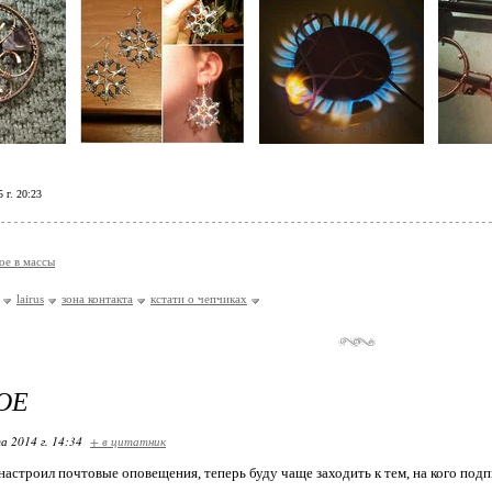
 г. 20:23
ое в массы
lairus
зона контакта
кстати о чепчиках
ОЕ
а 2014 г. 14:34
+ в цитатник
настроил почтовые оповещения, теперь буду чаще заходить к тем, на кого подп