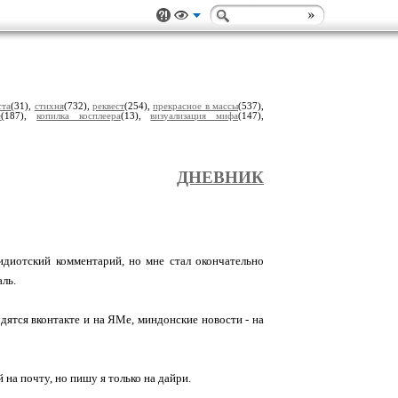
ста
(31),
стихня
(732),
реквест
(254),
прекрасное в массы
(537),
е
(187),
копилка косплеера
(13),
визуализация мифа
(147),
ДНЕВНИК
идиотский комментарий, но мне стал окончательно
аль.
дятся вконтакте и на ЯМе, миндонские новости - на
 на почту, но пишу я только на дайри.