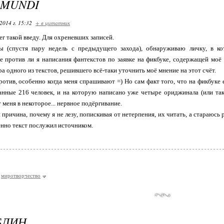
 MUNDI
2014 г. 15:32
+ в цитатник
ег такой введу. Для охреневших записей.
ы (спустя пару недель с предыдущего захода), обнаруживаю личку, в к
е против ли я написания фантекстов по заявке на фикбуке, содержащей моё
ора одного из текстов, решившего всё-таки уточнить моё мнение на этот счёт.
против, особенно когда меня спрашивают =) Но сам факт того, что на фикбуке
анные 216 человек, и на которую написано уже четыре ориджинала (или таки
 меня в некоторое... нервное подёргивание.
я причина, почему я не лезу, попискивая от нетерпения, их читать, а стараюс
менно текст послужил источником.
миротворчество
 БЛИН