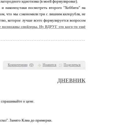
благородного идиотизма (в моей формулировке).
 и наконец-таки посмотреть второго "Хоббита" на
том, что мы сэкономили три с лишним килорубля, не
вство, которое лучше всего формулируется вопросом
е возможны спойлеры. Ну ВДРУГ это кого-то ещё
Комментарии
(
0
)
Нравится
Поделиться
ДНЕВНИК
 спрашивайте о цене.
глаз". Занято Клиа до примерки.