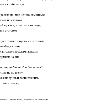
лся к тебе со дна.
 растворю, мне нечего стыдиться,
мне и незнаком.
ой чужаки, и светятся их лица,
ют этот дом.
 пуст стакан, с пустыми небесами
а-нибудь ко мне
хангелов с весёлыми глазами
зумием на дне.
ва мир на "наших" и "не наших",
о мне не по плечу.
лья получив и расписавшись,
строй и полечу.
мелодия. Правда, имхо, однообразная несколько.