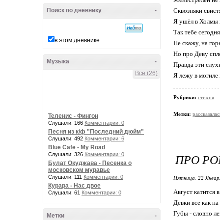
Поиск по дневнику
-
Сквозняки свист
Я ушёл в Холмы 
Так тебе сегодня
в этом дневнике
Не скажу, на гор
Но про Деву спл
Музыка
-
Правда эти слухи
Все (26)
Я лежу в могиле
Рубрики:
стихня
Метки:
рассказала
Теленис - Фингон
Слушали: 166
Комментарии: 0
Песня из к/ф "Последний дюйм"
Слушали: 492
Комментарии: 6
Blue Cafe - My Road
Слушали: 326
Комментарии: 0
ПРО Р
Булат Окуджава - Песенка о
московском муравье
Слушали: 111
Комментарии: 0
Пятница, 22 Январ
Курара - Нас двое
Август катится в
Слушали: 61
Комментарии: 0
Девки все как на
Губы - словно ле
Метки
-