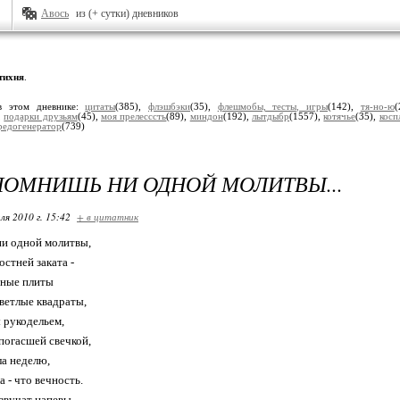
Авось
из (+ сутки) дневников
тихня
.
в этом дневнике:
цитаты
(385),
флэшбэки
(35),
флешмобы, тесты, игры
(142),
тя-но-ю
(
,
подарки друзьям
(45),
моя прелесссть
(89),
миндон
(192),
лытдыбр
(1557),
котячье
(35),
косп
редогенератор
(739)
ПОМНИШЬ НИ ОДНОЙ МОЛИТВЫ...
ля 2010 г. 15:42
+ в цитатник
ни одной молитвы,
остней заката -
нные плиты
ветлые квадраты,
 рукодельем,
погасшей свечкой,
ла неделю,
 - что вечность.
звучат напевы,