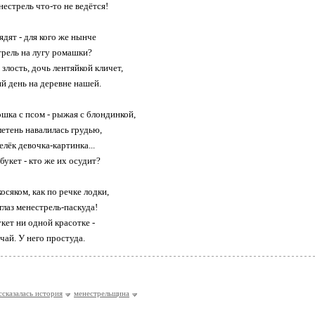
естрель что-то не ведётся!
ядят - для кого же нынче
рель на лугу ромашки?
 злость, дочь лентяйкой кличет,
й день на деревне нашей.
ошка с псом - рыжая с блондинкой,
летень навалилась грудью,
лёк девочка-картинка...
букет - кто же их осудит?
осяком, как по речке лодки,
глаз менестрель-паскуда!
кет ни одной красотке -
 чай. У него простуда.
ссказалась история
менестрельщина