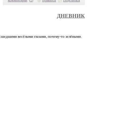
Комментарии
(
2
)
Нравится
Поделиться
ДНЕВНИК
асшедшими весёлыми глазами, почему-то зелёными.