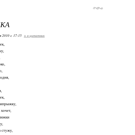
ЧКА
я 2010 г. 17:15
+ в цитатник
ек,
ку,
,
ко,
о,
годня,
,
ек,
рипрыжку,
 хочет,
нижки
у,
в стужу,