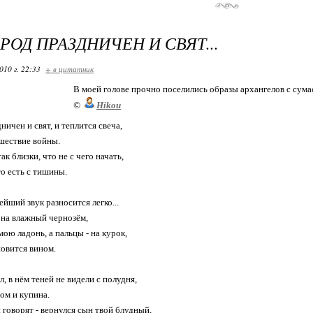
РОД ПРАЗДНИЧЕН И СВЯТ...
010 г. 22:33
+ в цитатник
В моей голове прочно поселились образы архангелов с сум
©
Hikou
ичен и свят, и теплится свеча,
шествие войны.
к близки, что не с чего начать,
то есть с тишины.
йший звук разносится легко...
 на влажный чернозём,
ою ладонь, а пальцы - на курок,
новится вином.
, в нём теней не видели с полудня,
ом и купина.
 говорят - вернулся сын твой блудный,