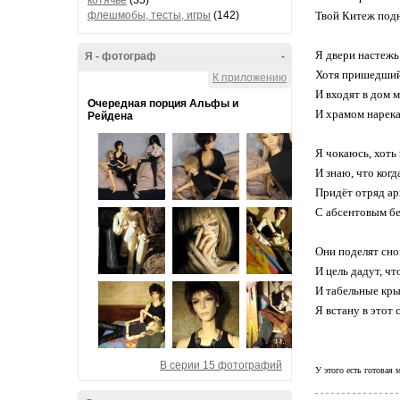
котячье
(35)
флешмобы, тесты, игры
(142)
Твой Китеж подня
Я двери настежь
Я - фотограф
-
Хотя пришедший 
К приложению
И входят в дом м
Очередная порция Альфы и
И храмом нарека
Рейдена
Я чокаюсь, хоть
И знаю, что когд
Придёт отряд ар
С абсентовым бе
Они поделят сно
И цель дадут, чт
И табельные кры
Я встану в этот 
В серии 15 фотографий
У этого есть готовая 