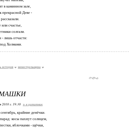
ят в каминном зале,
к прекрасной Деве -
 рассказали.
е или счастье,
етники солгали.
 - лишь отчасти:
 под Холмами.
сь история
менестрельщина
ОМАШКИ
я 2010 г. 19:30
+ в цитатник
 сентябрь, крайние денёчки.
 парад: косы пахнут солнцем,
пестки, яблочками - щёчки,