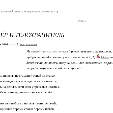
 нас песней зовётся
параллельные летописи
ЁР И ТЕЛОХРАНИТЕЛЬ
я 2010 г. 18:11
+ в цитатник
Из
эпизодических персонажей
(я всё намекаю и намекаю, но
щедрости предложение, уже отметились Т_Т)
Ekete
вы
Загадочная личность получилась... все возможные пара
непреднамеренны и вообще не про то!
хранитель, неотрывней теней на стенах -
т в полдень, я ж всегда за твоим плечом,
ь на деньги, если всех упрекать в изменах,
ёт причины, почему я не взял расчёт.
оих печатей и хранитель твоих печалей,
одичный первых слов и первых шагов,