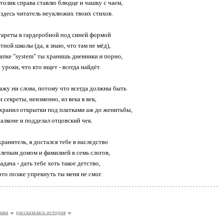
толик справа ставлю блюдце и чашку с чаем,
здесь читатель неуклюжих твоих стихов.
гареты в гардеробной под синей формой
ной школы (да, я знаю, что там не мёд),
папке "system" ты хранишь дневники и порно,
уроки, что кто ищет - всегда найдёт.
кажу ни слова, потому что всегда должны быть
 секреты, неизменно, из века в век,
хранил открытки под платками аж до женитьбы,
алконе и подделал отцовский чек.
ранитель, я достался тебе в наследство
елепым домом и фамилией в семь слогов,
адача - дать тебе хоть такое детство,
это позже упрекнуть ты меня не смог.
шка
рассказалась история