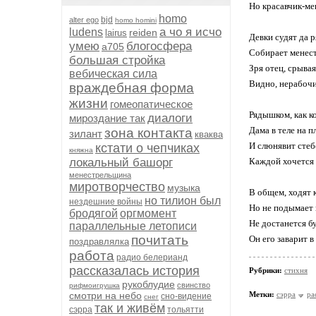
Но красавчик-мен
homo
bjd
alter ego
homo homini
а чо я исчо
ludens
reiden
lairus
Девки судят да р
умею
блогосфера
а705
Собирает менест
большая стройка
Зря отец, срывая
вебическая сила
Видно, нерабочи
враждебная форма
жизни
гомеопатическое
Рядышком, как к
диалоги
мироздание так
Дама в теле на п
зона контакта
зилант
кваква
И слюнявит стебе
кстати о чепчиках
княжна
локальный башорг
Каждой хочется 
менестрельщина
миротворчество
музыка
В общем, ходят к
но тилион был
нездешние войны
Но не подымает 
бродягой
оргмомент
Не достанется бу
параллельные летописи
почитать
Он его заварит в
поздравлялка
работа
радио белерианд
рассказалась история
Рубрики:
стихня
рукоблудие
свинство
рифмоигрушка
смотри на небо
Метки:
сэрра
ра
сно-видение
снег
так и живём
сэрра
тольятти