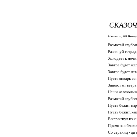
СКАЗО
Пятница, 08 Январ
Размотай клубоч
Разлинуй тетрад
Холодает к ночи
Завтра будет жар
Завтра будет лет
Пусть январь се
Запоют от ветра
Наши колокольни
Размотай клубоч
Пусть бежит вп
Пусть бежит, как
Выпрыгнув из к
Прямо за обложк
Со страниц - да 