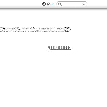
209),
текста
(31),
реквест
(254),
прекрасное в массы
(537),
лейное
(187),
копилка косплеера
(13),
визуализация мифа
(147),
ДНЕВНИК