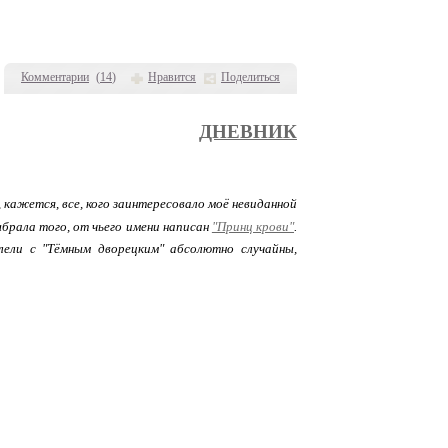
Комментарии
(
14
)
Нравится
Поделиться
ДНЕВНИК
, кажется, все, кого заинтересовало моё невиданной
брала того, от чьего имени написан
"Принц крови"
.
ллели с "Тёмным дворецким" абсолютно случайны,