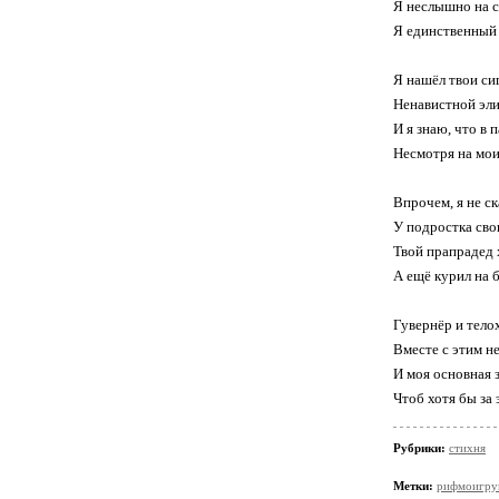
Я неслышно на с
Я единственный 
Я нашёл твои си
Ненавистной элит
И я знаю, что в 
Несмотря на мои 
Впрочем, я не с
У подростка свои
Твой прапрадед 
А ещё курил на б
Гувернёр и телох
Вместе с этим н
И моя основная з
Чтоб хотя бы за 
Рубрики:
стихня
Метки:
рифмоигру