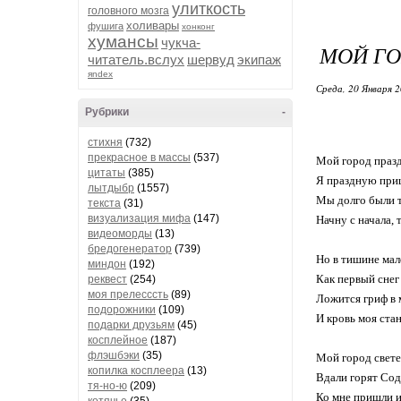
улиткость
головного мозга
холивары
фушига
хонконг
хумансы
чукча-
МОЙ ГО
читатель.вслух
шервуд
экипаж
яndex
Среда, 20 Января 2
Рубрики
-
стихня
(732)
прекрасное в массы
(537)
Мой город праздн
цитаты
(385)
Я праздную при
лытдыбр
(1557)
Мы долго были та
текста
(31)
визуализация мифа
(147)
Начну с начала, 
видеоморды
(13)
бредогенератор
(739)
Но в тишине мале
миндон
(192)
Как первый снег
реквест
(254)
моя прелесссть
(89)
Ложится гриф в м
подорожники
(109)
И кровь моя ста
подарки друзьям
(45)
косплейное
(187)
флэшбэки
(35)
Мой город светел
копилка косплеера
(13)
Вдали горят Сод
тя-но-ю
(209)
Ко мне пришли и