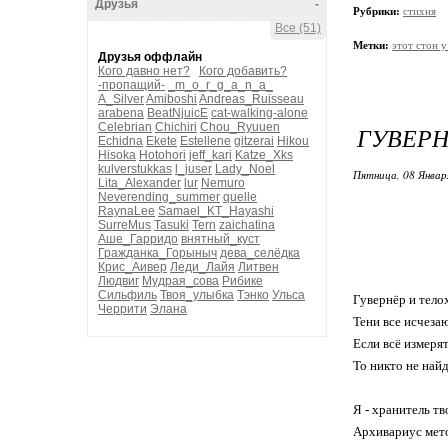
Друзья
-
Рубрики:
стихня
Все (51)
Метки:
этот стон у
Друзья оффлайн
Кого давно нет?
Кого добавить?
-пропащий-
_m_o_r_g_a_n_a_
A_Silver
Amiboshi
Andreas_Ruisseau
arabena
BeatNjuicE
cat-walking-alone
Celebrian
Chichiri
Chou_Ryuuen
ГУВЕРН
Echidna
Ekete
Estellene
gitzerai
Hikou
Hisoka
Hotohori
jeff_kari
Katze_Xks
kulverstukkas
l_juser
Lady_Noel
Пятница, 08 Январ
Lita_Alexander
lur
Nemuro
Neverending_summer
quelle
RaynaLee
Samael_KT_Hayashi
SurreMus
Tasuki
Tern
zaichatina
Аше_Гарридо
внятный_куст
Гражданка_Горыныч
дева_селёдка
Крис_Аивер
Леди_Лайя
Литвен
Людвиг
Мудрая_сова
Рибике
Сильфиль
Твоя_улыбка
Тэнко
Ульса
Гувернёр и тело
Черрити
Элана
Тени все исчезаю
Если всё измерят
То никто не найд
Я - хранитель тв
Архивариус мет