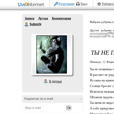
Регистрация
Вход
Рейтинги
Записи
Друзья
Комментарии
Выбрана рубрика
с
Suboshi
Другие рубрики 
подорожники
(109)
видеоморды
(13),
б
ТЫ НЕ 
Пятница, 12 Февра
Ты не помнишь 
И рассвет не рад
Из окна на каме
В друзья
Солнце бросит с
Исколола пальцы
Обожгла ладонь 
Подписка по e-mail
-
Ты меня не виде
А себе придумала
Менестрелей не 