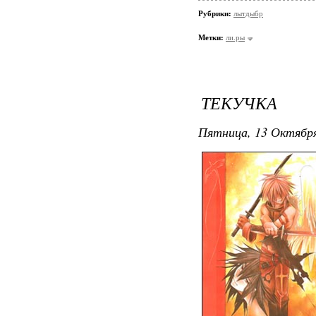
Рубрики:
лытдыбр
Метки:
ли.ры
ТЕКУЧКА
Пятница, 13 Октября