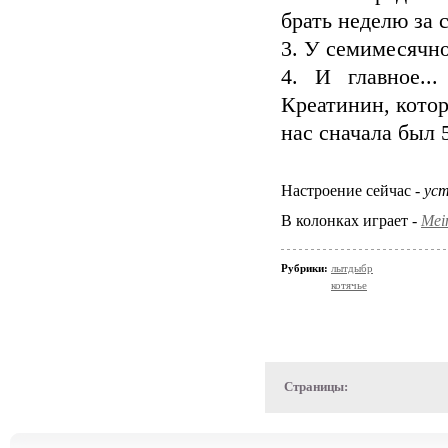
брать неделю за с
3. У семимесячн
4. И главное..
Креатинин, котор
нас сначала был 
Настроение сейчас -
ус
В колонках играет -
Mein
Рубрики:
лытдыбр
котячье
Страницы: