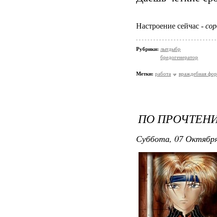
Настроение сейчас -
сор
Рубрики:
лытдыбр
бредогенератор
Метки:
работа
враждебная фор
ПО ПРОЧТЕН
Суббота, 07 Октября