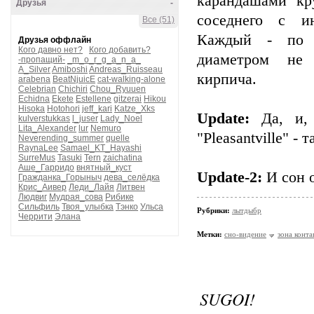
карандашами кр
Друзья
-
соседнего с и
Все (51)
Каждый - по 
Друзья оффлайн
Кого давно нет?
Кого добавить?
диаметром не
-пропащий-
_m_o_r_g_a_n_a_
A_Silver
Amiboshi
Andreas_Ruisseau
кирпича.
arabena
BeatNjuicE
cat-walking-alone
Celebrian
Chichiri
Chou_Ryuuen
Echidna
Ekete
Estellene
gitzerai
Hikou
Hisoka
Hotohori
jeff_kari
Katze_Xks
Update:
Да, и, 
kulverstukkas
l_juser
Lady_Noel
Lita_Alexander
lur
Nemuro
"Pleasantville" -
Neverending_summer
quelle
RaynaLee
Samael_KT_Hayashi
SurreMus
Tasuki
Tern
zaichatina
Аше_Гарридо
внятный_куст
Update-2:
И сон о
Гражданка_Горыныч
дева_селёдка
Крис_Аивер
Леди_Лайя
Литвен
Людвиг
Мудрая_сова
Рибике
Сильфиль
Твоя_улыбка
Тэнко
Ульса
Рубрики:
лытдыбр
Черрити
Элана
Метки:
сно-видение
зона конта
SUGOI!