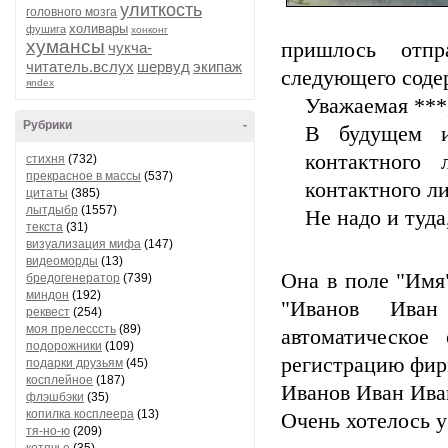
улиткость
головного мозга
холивары
фушига
хонконг
хумансы
пришлось отпр
чукча-
читатель.вслух
шервуд
экипаж
следующего соде
яndex
Уважаемая ***
Рубрики
-
В будущем и
контактного
стихня
(732)
прекрасное в массы
(537)
контактного 
цитаты
(385)
лытдыбр
(1557)
Не надо и туда
текста
(31)
визуализация мифа
(147)
видеоморды
(13)
Она в поле "Имя
бредогенератор
(739)
миндон
(192)
"Иванов Иван
реквест
(254)
моя прелесссть
(89)
автоматическое
подорожники
(109)
регистрацию фир
подарки друзьям
(45)
косплейное
(187)
Иванов Иван Ива
флэшбэки
(35)
копилка косплеера
(13)
Очень хотелось у
тя-но-ю
(209)