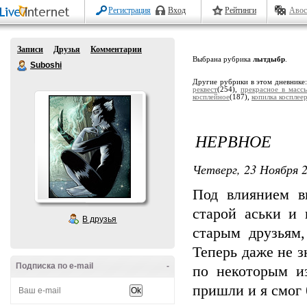
Регистрация
Вход
Рейтинги
Авос
Записи
Друзья
Комментарии
Выбрана рубрика
лытдыбр
.
Suboshi
Другие рубрики в этом дневнике
реквест
(254),
прекрасное в масс
косплейное
(187),
копилка косплее
НЕРВНОЕ
Четверг, 23 Ноября 2
Под влиянием вн
старой аськи и
В друзья
старым друзьям,
Теперь даже не з
Подписка по e-mail
-
по некоторым и
пришли и я смог 