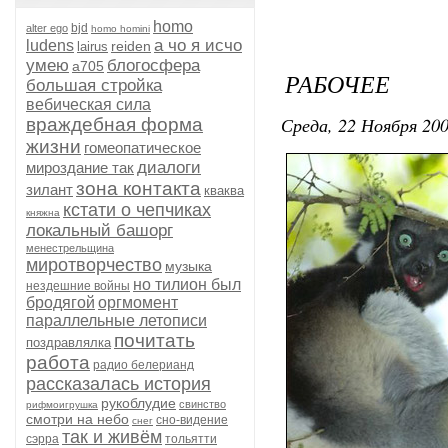
homo
bjd
alter ego
homo homini
а чо я исчо
ludens
reiden
lairus
умею
блогосфера
а705
РАБОЧЕЕ
большая стройка
вебическая сила
Среда, 22 Ноября 200
враждебная форма
жизни
гомеопатическое
диалоги
мироздание так
зона контакта
зилант
кваква
кстати о чепчиках
княжна
локальный башорг
менестрельщина
миротворчество
музыка
но тилион был
нездешние войны
бродягой
оргмомент
параллельные летописи
почитать
поздравлялка
работа
радио белерианд
рассказалась история
рукоблудие
свинство
рифмоигрушка
смотри на небо
сно-видение
снег
так и живём
сэрра
тольятти