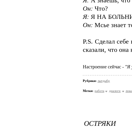
Я:
А знаешь, что
Он:
Что?
Я:
Я НА БОЛЬН
Он:
Мсье знает т
P.S. Сделал себе
сказали, что она 
Настроение сейчас -
"Я 
Рубрики:
лытдыбр
Метки:
работа
диалоги
лок
ОСТРЯКИ