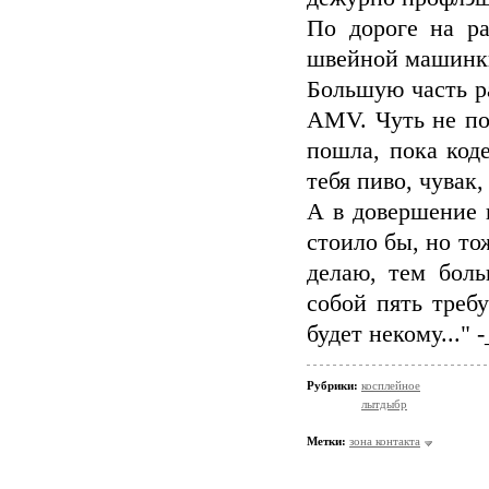
По дороге на ра
швейной машинки
Большую часть р
AMV. Чуть не по
пошла, пока код
тебя пиво, чувак,
А в довершение 
стоило бы, но то
делаю, тем боль
собой пять треб
будет некому..." -
Рубрики:
косплейное
лытдыбр
Метки:
зона контакта