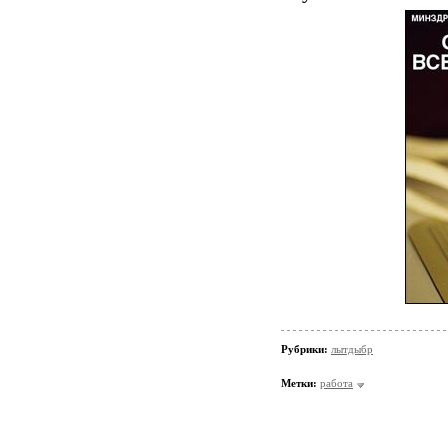
Рубрики:
лытдыбр
Метки:
работа