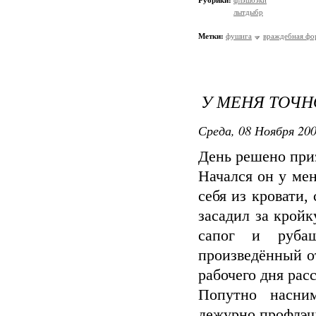
Рубрики:
флэшбэки
лытдыбр
Метки:
фушига
враждебная фо
У МЕНЯ ТОЧН
Среда, 08 Ноября 200
День решено при
Начался он у мен
себя из кровати,
засадил за кройк
сапог и руба
произведённый от
рабочего дня ра
Попутно насни
дежурно профлэш