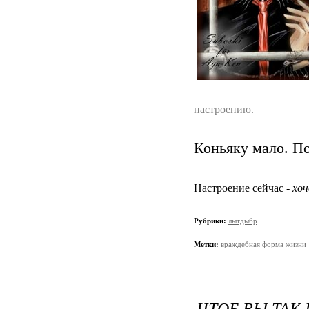
настроению.
Коньяку мало. По
Настроение сейчас -
хоч
Рубрики:
лытдыбр
Метки:
враждебная форма жизни
ЧТОБ ВЫ ТАК 