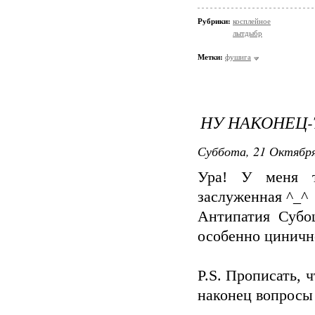
Рубрики:
косплейное
лытдыбр
Метки:
фушига
НУ НАКОНЕЦ-Т
Суббота, 21 Октября
Ура! У меня т
заслуженная ^_^
Антипатия Субо
особенно цинично
P.S. Прописать, 
наконец вопросы о