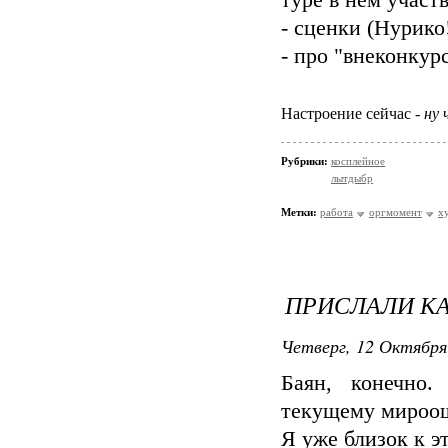
туре в нём участ
- сценки (Нурико
- про "внеконкур
Настроение сейчас -
ну 
Рубрики:
косплейное
лытдыбр
Метки:
работа
оргмомент
х
ПРИСЛАЛИ К
Четверг, 12 Октября
Баян, конечно
текущему мироо
Я уже близок к э