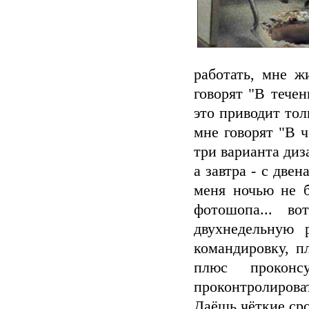
работать, мне ж
говорят "В тече
это приводит тол
мне говорят "В ч
три варианта диза
а завтра - с две
меня ночью не бу
фотошопа... в
двухнедельную 
командировку, п
плюс проконс
проконтролировать
Даёшь чёткие сро