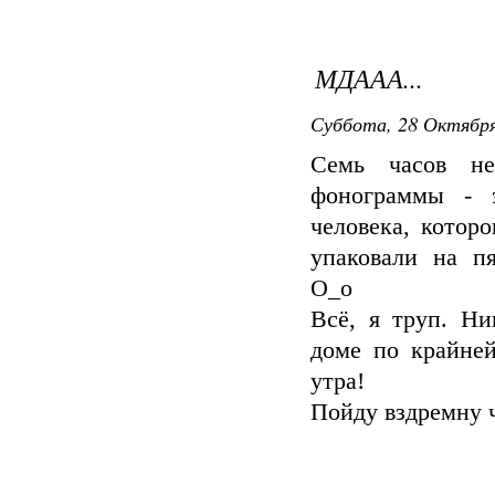
МДААА...
Суббота, 28 Октября
Семь часов не
фонограммы - 
человека, которо
упаковали на п
О_о
Всё, я труп. Н
доме по крайней
утра!
Пойду вздремну 