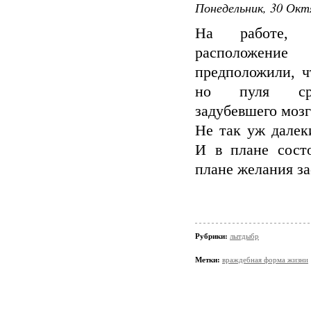
Понедельник, 30 Окт
На работе, 
расположен
предположили, ч
но пуля ср
задубевшего мозг
Не так уж далек
И в плане сост
плане желания за
Рубрики:
лытдыбр
Метки:
враждебная форма жизни