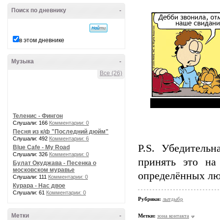
Поиск по дневнику
-
в этом дневнике
Музыка
-
Все (26)
Теленис - Фингон
Слушали: 166
Комментарии: 0
Песня из к/ф "Последний дюйм"
Слушали: 492
Комментарии: 6
P.S. Убедитель
Blue Cafe - My Road
Слушали: 326
Комментарии: 0
принять это на
Булат Окуджава - Песенка о
московском муравье
определённых лю
Слушали: 111
Комментарии: 0
Курара - Нас двое
Слушали: 61
Комментарии: 0
Рубрики:
лытдыбр
Метки
-
Метки:
зона контакта