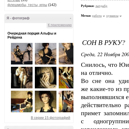
котячье
(35)
флешмобы, тесты, игры
(142)
Рубрики:
лытдыбр
Метки:
работа
хумансы
Я - фотограф
-
К приложению
Очередная порция Альфы и
Рейдена
СОН В РУКУ?
Среда, 22 Ноября 200
Снилось, что Юи
на отлично.
Во сне она уди
же какие-то из п
выполнявшихся е
действительно р
примет запомнил
В серии 15 фотографий
с одногруппн