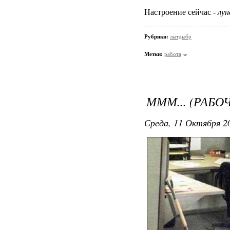
Настроение сейчас -
лун
Рубрики:
лытдыбр
Метки:
работа
МММ... (РАБО
Среда, 11 Октября 20