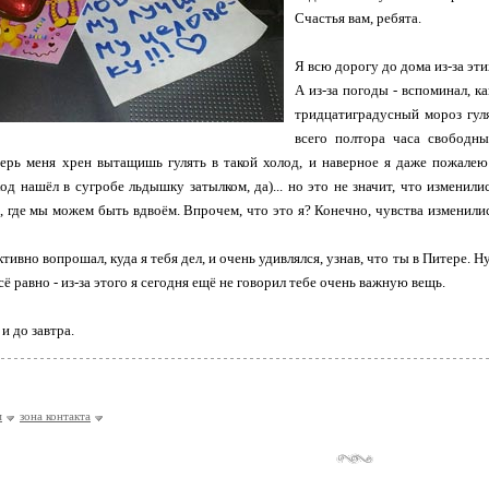
Счастья вам, ребята.
Я всю дорогу до дома из-за эт
А из-за погоды - вспоминал, к
тридцатиградусный мороз гуля
всего полтора часа свободны
перь меня хрен вытащишь гулять в такой холод, и наверное я даже пожалею 
д нашёл в сугробе льдышку затылком, да)... но это не значит, что изменилис
, где мы можем быть вдвоём. Впрочем, что это я? Конечно, чувства изменил
тивно вопрошал, куда я тебя дел, и очень удивлялся, узнав, что ты в Питере. Н
всё равно - из-за этого я сегодня ещё не говорил тебе очень важную вещь.
и до завтра.
м
зона контакта