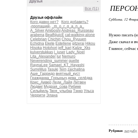
Друзья
-
ПЕРСО
Все (51)
Друзья оффлайн
Суббота, 12 Февра
Кого давно нет?
Кого добавить?
-пропащий-
_m_o_r_g_a_n_a_
A_Silver
Amiboshi
Andreas_Ruisseau
arabena
BeatNjuicE
cat-walking-alone
Нужно писать (и 
Celebrian
Chichiri
Chou_Ryuuen
Даже скачал и вч
Echidna
Ekete
Estellene
gitzerai
Hikou
Hisoka
Hotohori
jeff_kari
Katze_Xks
Главное, сейчас 
kulverstukkas
l_juser
Lady_Noel
Lita_Alexander
lur
Nemuro
Neverending_summer
quelle
RaynaLee
Samael_KT_Hayashi
SurreMus
Tasuki
Tern
zaichatina
Аше_Гарридо
внятный_куст
Гражданка_Горыныч
дева_селёдка
Крис_Аивер
Леди_Лайя
Литвен
Людвиг
Мудрая_сова
Рибике
Сильфиль
Твоя_улыбка
Тэнко
Ульса
Черрити
Элана
Рубрики:
лытдыбр