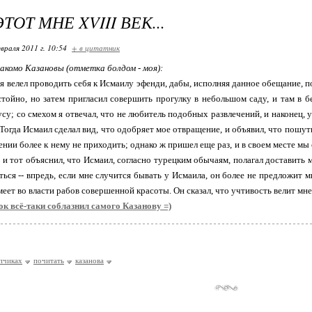
ТОТ МНЕ XVIII ВЕК...
враля 2011 г. 10:54
+ в цитатник
комо Казановы (отметка болдом - моя):
 велел проводить себя к Исмаилу эфенди, дабы, исполняя данное обещание, по
стойно, но затем пригласил совершить прогулку в небольшом саду, и там в б
усу; со смехом я отвечал, что не любитель подобных развлечений, и наконец,
 Тогда Исмаил сделал вид, что одобряет мое отвращение, и объявил, что пошу
ении более к нему не приходить; однако ж пришел еще раз, и в своем месте м
, и тот объяснил, что Исмаил, согласно турецким обычаям, полагал доставить 
ться -- впредь, если мне случится бывать у Исмаила, он более не предложит 
меет во власти рабов совершенной красоты. Он сказал, что учтивость велит мне
к всё-таки соблазнил самого Казанову =)
епчиках
почитать
казанова