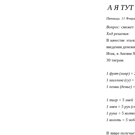
А Я ТУ
Пятница, 11 Февра
Вопрос:
сможет л
Ход решения:
В качестве этал
введения денежн
Итак, в Англии 
30 тиграм.
1 фунт (ливр) = 
1 шиллинг (су) =
1 пенни (денье) 
1 тигр = 5 змей
1 змея = 5 рук (
1 рука = 5 когте
1 коготь = 5 чо
В ливре получает