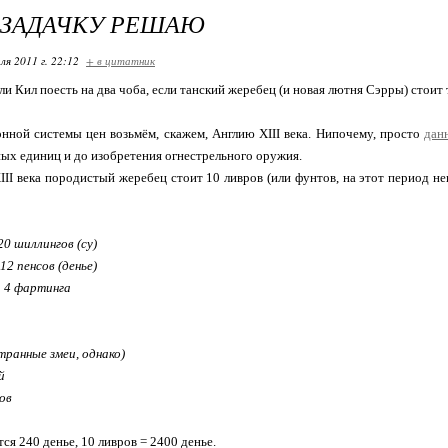
Т ЗАДАЧКУ РЕШАЮ
ля 2011 г. 22:12
+ в цитатник
и Кил поесть на два чоба, если танский жеребец (и новая лютня Сэрры) стоит
онной системы цен возьмём, скажем, Англию XIII века. Нипочему, просто
дан
ых единиц и до изобретения огнестрельного оружия.
XIII века породистый жеребец стоит 10 ливров (или фунтов, на этот период н
20 шиллингов (су)
 12 пенсов (денье)
= 4 фартинга
странные змеи, однако)
й
бов
ся 240 денье, 10 ливров = 2400 денье.