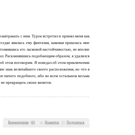
завтракать с ним. Турок встретил и принял меня как
еседке явилась ему фантазия, каковая пришлась мне
 утомившись его ласковой настойчивостью, не вполне
тил. Раскланявшись подобающим образом, я удалился
ы об этом поговорим. Я поведал об этом приключении
мне знак величайшего своего расположения, но что я
мне ничего подобного, ибо во всем остальном весьма
 не прекращать своих визитов.
Комментарии
(
6
)
Нравится
Поделиться