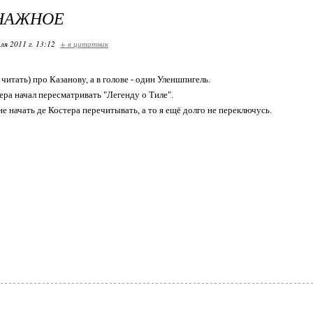
НАЖНОЕ
ля 2011 г. 13:12
+ в цитатник
читать) про Казанову, а в голове - один Уленшпигель.
ера начал пересматривать "Легенду о Тиле".
не начать де Костера перечитывать, а то я ещё долго не переключусь.