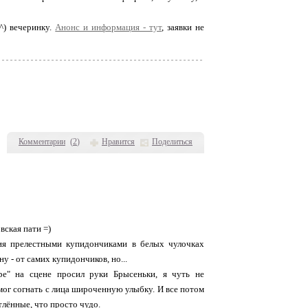
^) вечеринку.
Анонс и информация - тут
, заявки не
Комментарии
(
2
)
Нравится
Поделиться
вская пати =)
ния прелестными купидончиками в белых чулочках
у - от самих купидончиков, но...
е" на сцене просил руки Брысеньки, я чуть не
 мог согнать с лица широченную улыбку. И все потом
лённые, что просто чудо.