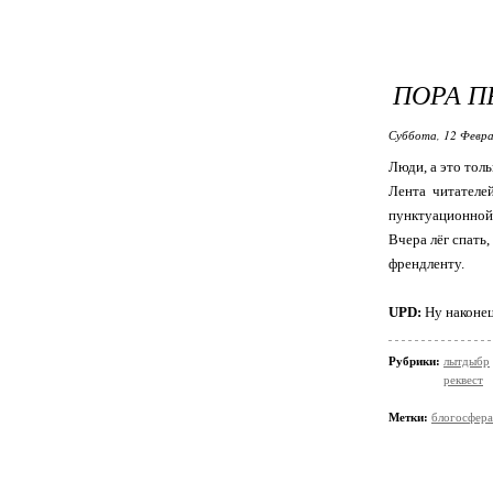
ПОРА П
Суббота, 12 Февра
Люди, а это тол
Лента читателей
пунктуационной
Вчера лёг спать,
френдленту.
UPD:
Ну наконец
Рубрики:
лытдыбр
реквест
Метки:
блогосфера