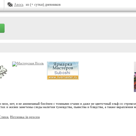
Авось
из (+ сутки) дневников
хи мои, нет, я не анимешный бисёнен с томными очами и даже не цветочный ельф со стреко
тах и жизни замечены следы наличия тунеядства, пьянства и блядства, а также вкрапления м
Стихи
,
Нетленка in process