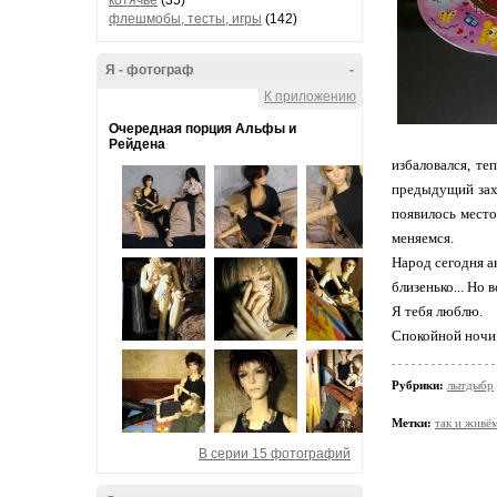
котячье
(35)
флешмобы, тесты, игры
(142)
Я - фотограф
-
К приложению
Очередная порция Альфы и
Рейдена
избаловался, те
предыдущий захо
появилось место
меняемся.
Народ сегодня ак
близенько... Но 
Я тебя люблю.
Спокойной ночи 
Рубрики:
лытдыбр
Метки:
так и живё
В серии 15 фотографий