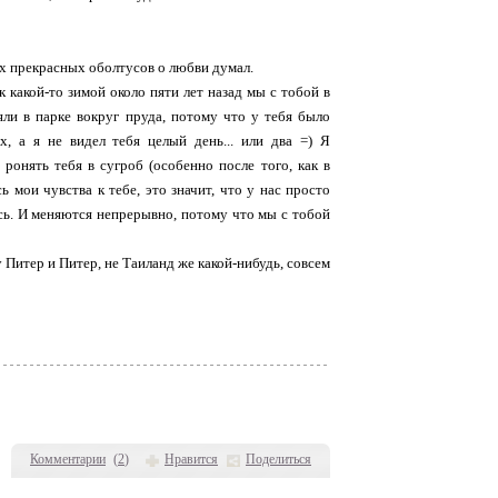
их прекрасных оболтусов о любви думал.
ак какой-то зимой около пяти лет назад мы с тобой в
ли в парке вокруг пруда, потому что у тебя было
х, а я не видел тебя целый день... или два =) Я
ронять тебя в сугроб (особенно после того, как в
ь мои чувства к тебе, это значит, что у нас просто
ись. И меняются непрерывно, потому что мы с тобой
у Питер и Питер, не Таиланд же какой-нибудь, совсем
Комментарии
(
2
)
Нравится
Поделиться