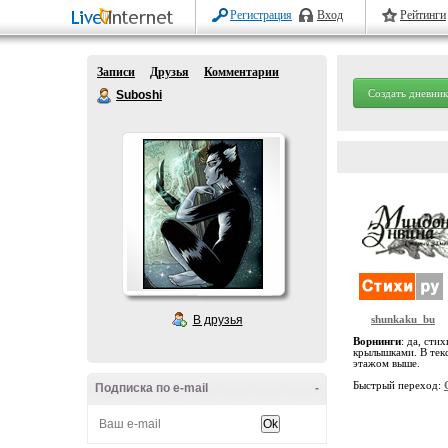
Регистрация
Вход
Рейтинги
Записи
Друзья
Комментарии
Создать дневник
Suboshi
В друзья
shunkaku_bu
Ворнинги
: да, сти
крылышками. В текс
этажом выше.
Быстрый переход:
Подписка по e-mail
-