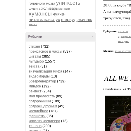
улиткость
головного мозга
20:00, в клубе "
холивары
фушига
хонконг
А на следующий
хумансы
чукча-
требуются, вход
читатель.вслух
шервуд
экипаж
яndex
Рубрики:
цитаты
прекрасн
Рубрики
-
миндон
стихня
(732)
Метки:
зона контак
прекрасное в массы
(537)
цитаты
(385)
лытдыбр
(1557)
текста
(31)
визуализация мифа
(147)
ALL WE
видеоморды
(13)
бредогенератор
(739)
миндон
(192)
Понедельник, 14 Фе
реквест
(254)
моя прелесссть
(89)
подорожники
(109)
подарки друзьям
(45)
косплейное
(187)
флэшбэки
(35)
копилка косплеера
(13)
тя-но-ю
(209)