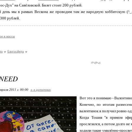
Вос-Дух" на Савёловской. Билет стоит 200 рублей.
 день мы в рамках Вескона же проводим там же народную хоббитскую (^_
 300 рублей.
ое в массы
та
блогосфера
 NEED
враля 2011 г. 00:00
+ в цитатник
Вот это я понимаю - Валентино
Конечно, по итогам разнесе
валентинок я получил ровно одн
Когда Тошия "в прямом эфир
прослезился, а потом долго не
ходили такие умилённо-просвет