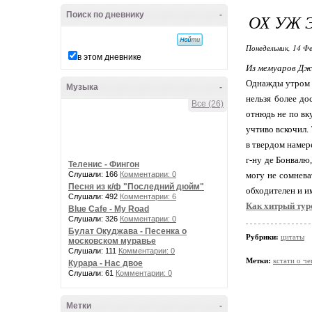
Поиск по дневнику
-
ОХ УЖ Э
Понедельник, 14 Фе
в этом дневнике
Из мемуаров Джа
Однажды утром я
Музыка
-
нельзя более до
Все (26)
отнюдь не по вк
учтиво вскочил.
в твердом намер
г-ну де Бонвалю
Теленис - Фингон
Слушали: 166
Комментарии: 0
могу не сомнева
Песня из к/ф "Последний дюйм"
обходителен и и
Слушали: 492
Комментарии: 6
Как хитрый туро
Blue Cafe - My Road
Слушали: 326
Комментарии: 0
Булат Окуджава - Песенка о
Рубрики:
цитаты
московском муравье
Слушали: 111
Комментарии: 0
Метки:
кстати о ч
Курара - Нас двое
Слушали: 61
Комментарии: 0
Метки
-