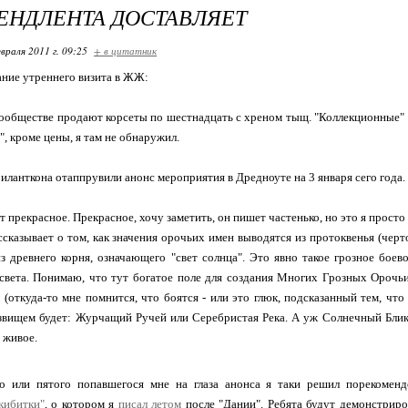
НДЛЕНТА ДОСТАВЛЯЕТ
враля 2011 г. 09:25
+ в цитатник
ние утреннего визита в ЖЖ:
ообществе продают корсеты по шестнадцать с хреном тыщ. "Коллекционные" 
", кроме цены, я там не обнаружил.
Зиланткона отаппрувили анонс мероприятия в Дредноуте на 3 января сего года.
 прекрасное. Прекрасное, хочу заметить, он пишет частенько, но это я просто
сказывает о том, как значения орочьих имен выводятся из протоквенья (черт
з древнего корня, означающего "свет солнца". Это явно такое грозное боев
света. Понимаю, что тут богатое поле для создания Многих Грозных Орочь
 (откуда-то мне помнится, что боятся - или это глюк, подсказанный тем, что
вищем будет: Журчащий Ручей или Серебристая Река. А уж Солнечный Блик 
 живое.
го или пятого попавшегося мне на глаза анонса я таки решил порекоме
кибитки"
, о котором я
писал летом
после "Дании". Ребята будут демонстриров