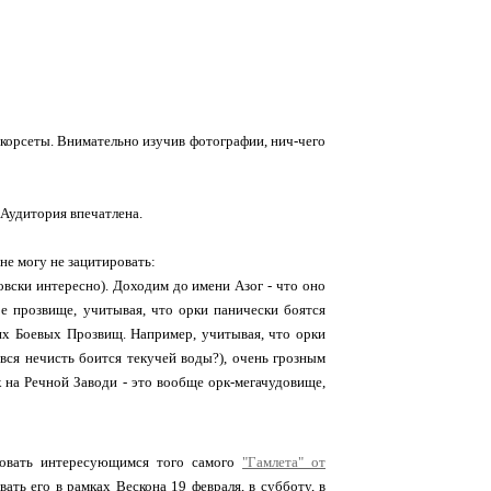
корсеты. Внимательно изучив фотографии, нич-чего
 Аудитория впечатлена.
 не могу не зацитировать:
овски интересно). Доходим до имени Азог - что оно
ое прозвище, учитывая, что орки панически боятся
их Боевых Прозвищ. Например, учитывая, что орки
 вся нечисть боится текучей воды?), очень грозным
на Речной Заводи - это вообще орк-мегачудовище,
ндовать интересующимся того самого
"Гамлета" от
ать его в рамках Вескона 19 февраля, в субботу, в