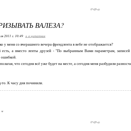
РИЗЫВАТЬ ВАЛЕЗА?
ля 2011 г. 10:49
+ в цитатник
ько у меня со вчерашнего вечера френдлента в вебе не отображается?
 есть, а вместо ленты друзей - "По выбранным Вами параметрам, записей 
 ошибкой.
 полагая, что сегодня всё уже будет на месте, а сегодня меня разбудили разнос
-то. К часу дня починили.