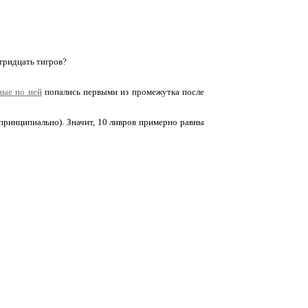
 тридцать тигров?
ные по ней
попались первыми из промежутка после
епринципиально). Значит, 10 ливров примерно равны