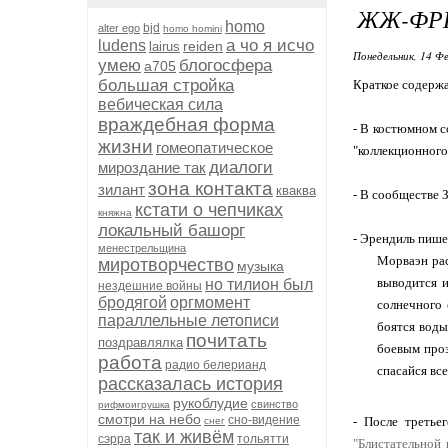
ЖЖ-ФРЕ
homo
bjd
alter ego
homo homini
а чо я исчо
ludens
reiden
lairus
Понедельник, 14 Фе
умею
блогосфера
а705
большая стройка
Краткое содержа
вебическая сила
враждебная форма
- В костюмном с
жизни
гомеопатическое
"коллекционного
диалоги
мироздание так
зона контакта
зилант
кваква
- В сообществе 
кстати о чепчиках
княжна
локальный башорг
- Эрендиль пишет
менестрельщина
Морваэн рас
миротворчество
музыка
выводится и
но тилион был
нездешние войны
бродягой
оргмомент
солнечного 
параллельные летописи
боятся воды
почитать
поздравлялка
боевым проз
работа
радио белерианд
спасайся все
рассказалась история
рукоблудие
свинство
рифмоигрушка
смотри на небо
сно-видение
- После третье
снег
так и живём
сэрра
тольятти
"Блистательной 