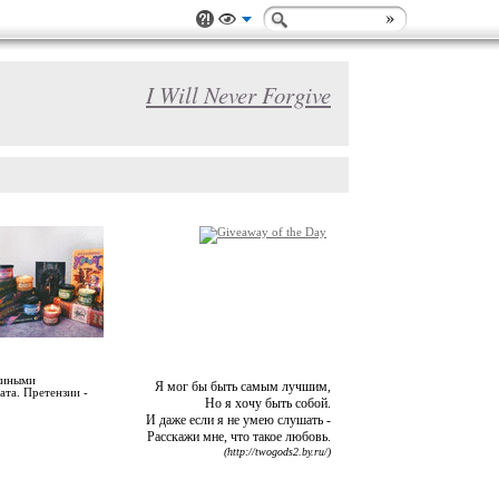
I Will Never Forgive
злиными
Я мог бы быть самым лучшим,
ата. Претензии -
Но я хочу быть собой.
И даже если я не умею слушать -
Расскажи мне, что такое любовь.
(http://twogods2.by.ru/)