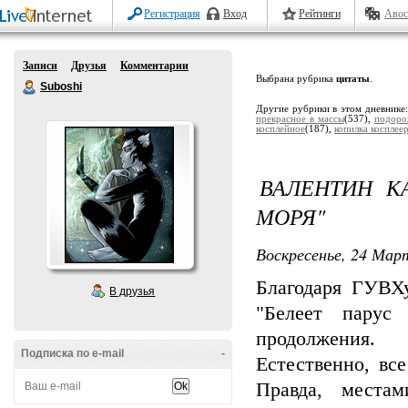
Регистрация
Вход
Рейтинги
Авос
Записи
Друзья
Комментарии
Выбрана рубрика
цитаты
.
Suboshi
Другие рубрики в этом дневнике
прекрасное в массы
(537),
подоро
косплейное
(187),
копилка косплее
ВАЛЕНТИН К
МОРЯ"
Воскресенье, 24 Март
Благодаря ГУВХу
В друзья
"Белеет парус
продолжения.
Подписка по e-mail
-
Естественно, вс
Правда, места