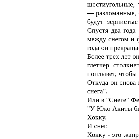
шестиугольные, 
— разломанные, 
будут зернистые
Спустя два года
между снегом и 
года он превраща
Более трех лет о
глетчер столкн
поплывет, чтобы 
Откуда он снова 
снега".
Или в "Снеге" Фе
"У Юко Акиты бы
Хокку.
И снег.
Хокку - это жанр