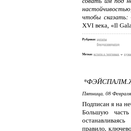
совать им под н
настойчивостью,
чтобы сказать:
XVI века, «Il Gal
Рубрики:
цитаты
бредогенератор
Метки:
кстати о чепчиках
хума
*ФЭЙСПАЛМ.
Пятница, 08 Февраля
Подписан я на не
Большую часть
останавливаясь
правило, ключев