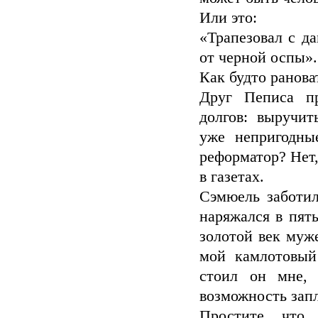
Или это:
«Трапезовал с да
от черной оспы».
Как будто ранова
Друг Пеписа п
долгов: выручит
уже непригодны
реформатор? Нет,
в газетах.
Сэмюель заботил
наряжался в пят
золотой век муж
мой камлотовый
стоил он мне,
возможность зап
Простите, что