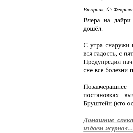
Вторник, 05 Февраля 
Вчера на дайри
дошёл.
С утра снаружи 
вся гадость, с пя
Предупредил нача
сне все болезни 
Позавчерашне
постановках в
Бруштейн (кто ос
Домашние спект
издаем журнал...