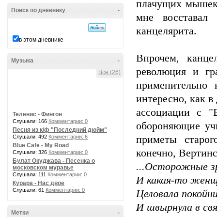
плачущих мышек,
Поиск по дневнику
-
мне восставал 
канцелярита.
в этом дневнике
Впрочем, канце
Музыка
-
революция и гр
Все (26)
применительно 
интересно, как в
ассоциации с "
Теленис - Фингон
Слушали: 166
Комментарии: 0
обороняющие уч
Песня из к/ф "Последний дюйм"
Слушали: 492
Комментарии: 6
приметы старог
Blue Cafe - My Road
конечно, Вертинс
Слушали: 326
Комментарии: 0
Булат Окуджава - Песенка о
...Осторожные з
московском муравье
Слушали: 111
Комментарии: 0
И какая-то женщ
Курара - Нас двое
Слушали: 61
Комментарии: 0
Целовала покойни
И швырнула в свя
Метки
-