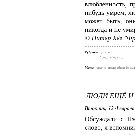
влюбленность, п
нибудь умрем, л
может быть, он
никогда и не уми
© Питер Хёг "Фре
Рубрики:
цитаты
бредогенератор
Метки:
снег
враждебная форма
ЛЮДИ ЕЩЁ И В
Вторник, 12 Февраля 
Обсуждали с П
слово, я вспомн