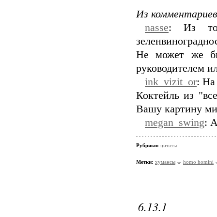
Из комментариев
nasse
: Из то
зеленвиноградно
Не может же бы
руководителем или
ink_vizit_or
: На
Коктейль из "вс
Вашу картину мир
megan_swing
: 
Рубрики:
цитаты
Метки:
хумансы
homo homini
6.13.1