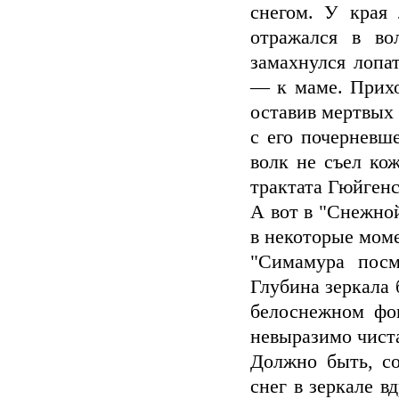
снегом. У края 
отражался в во
замахнулся лопа
— к маме. Прихо
оставив мертвых
с его почерневш
волк не съел ко
трактата Гюйгенс
А вот в "Снежной
в некоторые мом
"Симамура посм
Глубина зеркала 
белоснежном фо
невыразимо чиста
Должно быть, со
снег в зеркале в