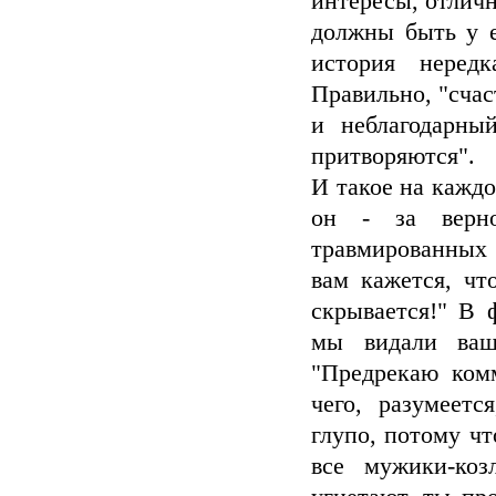
интересы, отлич
должны быть у е
история неред
Правильно, "счас
и неблагодарны
притворяются".
И такое на каждо
он - за верно
травмированных 
вам кажется, чт
скрывается!" В 
мы видали ваш
"Предрекаю комм
чего, разумеетс
глупо, потому чт
все мужики-ко