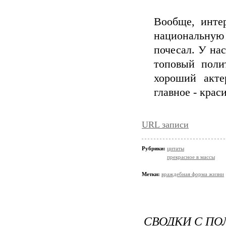
Вообще, интер
национальную
почесал. У нас
топовый поли
хороший акте
главное - кра
URL записи
Рубрики:
цитаты
прекрасное в массы
Метки:
враждебная форма жизни
СВОДКИ С ПО