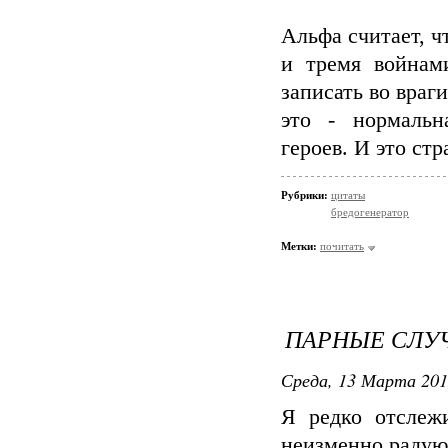
Альфа считает, ч
и тремя войнами
записать во враги
это - нормальн
героев. И это ст
Рубрики:
цитаты
бредогенератор
Метки:
почитать
ПАРНЫЕ СЛУ
Среда, 13 Марта 201
Я редко отслеж
неизменно радую