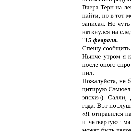
Вчера Терн на л
найти, но в тот 
записал. Но чуть
наткнулся на сл
"
15 февраля.
Спешу сообщить 
Нынче утром я к
после оного спро
пил.
Пожалуйста, не б
цитирую Сэмюеля
эпохи»). Салли,
года. Вот послуш
«Я отправился на
и четвертуют ма
может быть челов