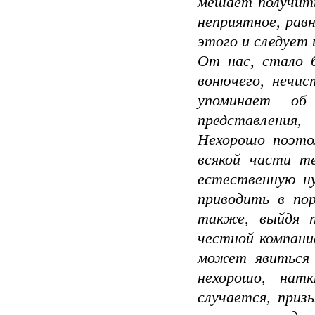
мешает получит
неприятное, равн
этого и следует 
От нас, стало б
вонючего, нечи
упоминает о
представления
Нехорошо поэто
всякой части те
естественную ну
приводить в по
также, выйдя п
честной компани
может явиться 
нехорошо, нат
случается, приз