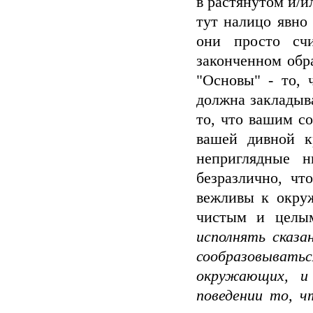
в растянутом и/и
тут налицо явно
они просто сч
законченном обра
"Основы" - то,
должна закладыва
то, что вашим с
вашей дивной к
неприглядные 
безразлично, чт
вежливы к окру
чистым и целы
исполнять сказа
сообразовывать
окружающих, и
поведении то, 