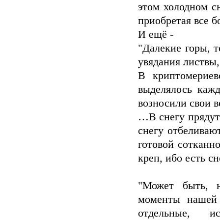
этом холодном с
приобретая все б
И ещё -
"Далекие горы, 
увядания листвы,
В криптомериев
выделялось кажд
возносили свои 
…В снегу прядут 
снегу отбеливаю
готовой сотканно
креп, ибо есть с
"Может быть, 
моменты нашей 
отдельные, и