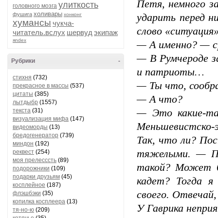
Петя, немного з
улиткость
головного мозга
холивары
фушига
хонконг
ударить перед ни
хумансы
чукча-
слово «ситуация»
читатель.вслух
шервуд
экипаж
яndex
— А именно? — с
— В Румчероде з
Рубрики
-
и патриоты…
стихня
(732)
— Ты что, сообр
прекрасное в массы
(537)
цитаты
(385)
— А что?
лытдыбр
(1557)
текста
(31)
— Это какие-та
визуализация мифа
(147)
Меньшевистско-э
видеоморды
(13)
бредогенератор
(739)
Так, что ли? По
миндон
(192)
тяжелыми. — По
реквест
(254)
моя прелесссть
(89)
такой? Может 
подорожники
(109)
подарки друзьям
(45)
кадет? Тогда я
косплейное
(187)
своего. Отвечай,
флэшбэки
(35)
копилка косплеера
(13)
У Гаврика неприя
тя-но-ю
(209)