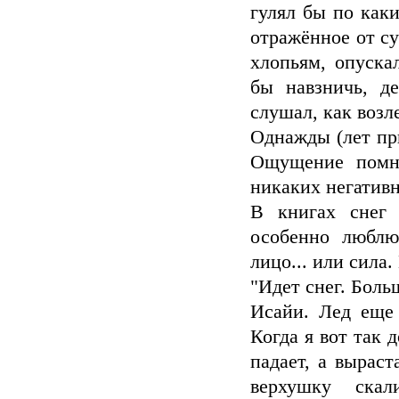
гулял бы по как
отражённое от с
хлопьям, опуска
бы навзничь, д
слушал, как возле
Однажды (лет пр
Ощущение помню
никаких негативн
В книгах снег
особенно люблю
лицо... или сила.
"Идет снег. Бол
Исайи. Лед еще 
Когда я вот так 
падает, а выраст
верхушку ска