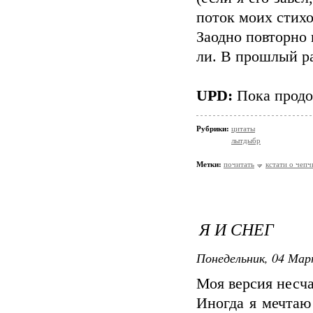
поток моих стихо
Заодно повторно 
ли. В прошлый ра
UPD:
Пока продо
Рубрики:
цитаты
лытдыбр
Метки:
почитать
кстати о чепч
Я И СНЕГ
Понедельник, 04 Мар
Моя версия несча
Иногда я мечтаю 