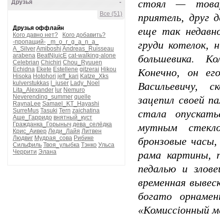
стоял — товар
Друзья
-
Все (51)
приятель, друг 
Друзья оффлайн
еще так недавн
Кого давно нет?
Кого добавить?
-пропащий-
_m_o_r_g_a_n_a_
груди котелок, 
A_Silver
Amiboshi
Andreas_Ruisseau
arabena
BeatNjuicE
cat-walking-alone
большевика. К
Celebrian
Chichiri
Chou_Ryuuen
Echidna
Ekete
Estellene
gitzerai
Hikou
Конечно, он ег
Hisoka
Hotohori
jeff_kari
Katze_Xks
kulverstukkas
l_juser
Lady_Noel
Васильевичу, с
Lita_Alexander
lur
Nemuro
Neverending_summer
quelle
зацепил своей 
RaynaLee
Samael_KT_Hayashi
SurreMus
Tasuki
Tern
zaichatina
стала опускать
Аше_Гарридо
внятный_куст
Гражданка_Горыныч
дева_селёдка
мутным стекло
Крис_Аивер
Леди_Лайя
Литвен
Людвиг
Мудрая_сова
Рибике
бронзовые часы,
Сильфиль
Твоя_улыбка
Тэнко
Ульса
Черрити
Элана
рама картины, 
педалью и злов
временная вывес
богато орнамен
«Комиссiонный м