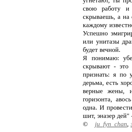
угнетают, ты пр
свою работу и
скрываешь, а на 
каждому известно
Успешно эмигрир
или унитазы дра
будет вечной.
Я понимаю: убе
скрывают - это
признать: я по 
дерьма, есть хо
верные жены, и
горизонта, авос
одна. И провести
шит, эназер дей" 
©
ju_fyn_chan
,