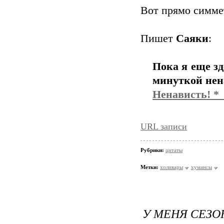
Вот прямо симме
Пишет
Саяки
:
Пока я еще зд
минуткой нен
Ненависть! *
URL записи
Рубрики:
цитаты
Метки:
холивары
хумансы
У МЕНЯ СЕЗО