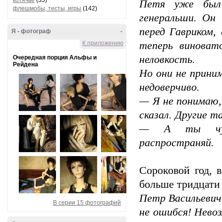
котячье
(35)
Петя уже был 
флешмобы, тесты, игры
(142)
генеральши. Он 
перед Гавриком,
Я - фотограф
-
К приложению
теперь виноват
неловкость.
Очередная порция Альфы и
Рейдена
Но они не приним
недоверчиво.
— Я не понимаю, 
сказал. Другие т
— А ты чужу
распространяй.
Сороковой год, в
больше тридцати 
Петр Васильевич
В серии 15 фотографий
не ошибся! Нево