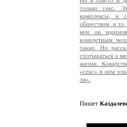
Но в том-то и д
только секс. 
комплексы, и с
обществом, и то,
кем он вдохнов
конкретным чело
такие. Но расск
спотыкаться о м
жизни. Коварств
«секс» в нем оз
ля».
Пишет
Каздалев