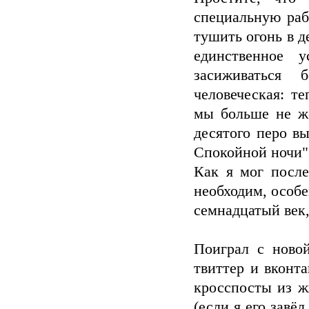
специальную раб
тушить огонь в д
единственное 
засиживаться
человеческая: т
мы больше не ж
десятого перо в
Спокойной ночи"
Как я мог после
необходим, особе
семнадцатый век,
Поиграл с ново
твиттер и вконт
кросспосты из ж
(если я его завё