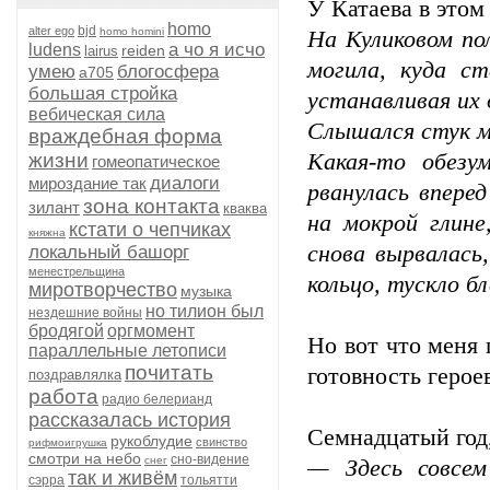
У Катаева в этом
homo
bjd
alter ego
homo homini
На Куликовом по
а чо я исчо
ludens
reiden
lairus
могила, куда с
умею
блогосфера
а705
большая стройка
устанавливая их 
вебическая сила
Слышался стук м
враждебная форма
жизни
Какая-то обезу
гомеопатическое
диалоги
мироздание так
рванулась вперед
зона контакта
зилант
кваква
на мокрой глине
кстати о чепчиках
княжна
снова вырвалась
локальный башорг
менестрельщина
кольцо, тускло б
миротворчество
музыка
но тилион был
нездешние войны
бродягой
оргмомент
Но вот что меня 
параллельные летописи
почитать
готовность герое
поздравлялка
работа
радио белерианд
рассказалась история
Семнадцатый год,
рукоблудие
свинство
рифмоигрушка
смотри на небо
сно-видение
снег
— Здесь совсем
так и живём
сэрра
тольятти